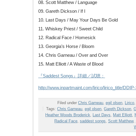
08. Scott Matthew / Language
09. Gareth Dickson / If I
10. Last Days / May Your Days Be Gold
11. Whiskey Priest / Sweet Child
12. Radical Face / Homesick
13. Georgia’s Horse / Bloom
14. Chris Garneau / Over and Over
15. Matt Elliott / A Waste of Blood
『Saddest Songs』詳細／試聴：
http://www.inpartmaint.com/lirico/lirico_title/DDIP
Filed under
Chris Garneau
,
egil olsen
,
Lirico
Tags:
Chris Garneau
,
egil olsen
,
Gareth Dickson
,
G
Heather Woods Broderick
,
Last Days
,
Matt Elliott
,
Radical Face
,
saddest songs
,
Scott Matthew
,
W