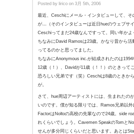
Posted by lirico on 3月 5th, 2006
最近、Ceschiにメール・インタビューして、
が…（そのインタビューは近日hueのウェブサ
Ceschiってまだ24歳なんですって。同い年か
ちなみにDavid Ramosは23歳。かなり昔か
ってるのかと思ってました。
ちなみにAnonymous inc.が結成されたのは199
12歳（！）、Davidが11歳（！！）のときっ
恐ろしい兄弟です（笑）Ceschiは8歳のとき
が。
さて、hue周辺アーティストには、生まれたのが
いのです。僕が知る限りでは、Ramos兄弟以外にも
FactorはNoltoの高校の先輩なので24歳。side
れくらいでしょう。Cavemen SpeakのTomとN
せんが多分同じくらいだと思います。あとはStacs of S