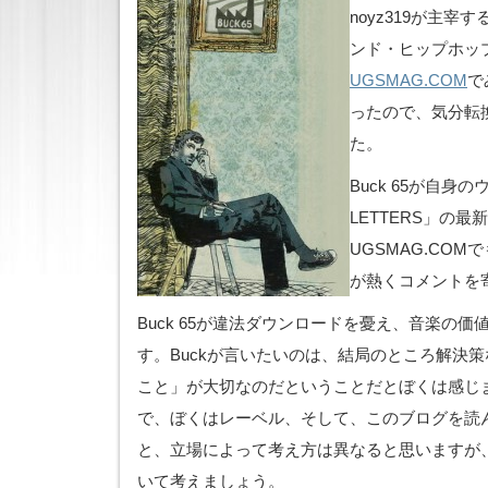
noyz319が主
ンド・ヒップホッ
UGSMAG.COM
で
ったので、気分転
た。
Buck 65が自身
LETTERS」の
UGSMAG.CO
が熱くコメントを
Buck 65が違法ダウンロードを憂え、音楽の
す。Buckが言いたいのは、結局のところ解決
こと」が大切なのだということだとぼくは感じ
で、ぼくはレーベル、そして、このブログを読
と、立場によって考え方は異なると思いますが
いて考えましょう。