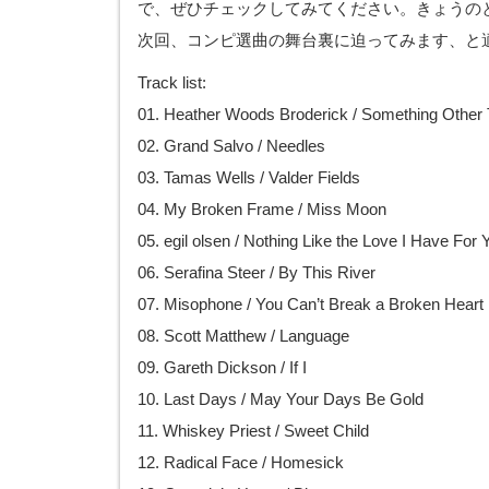
で、ぜひチェックしてみてください。きょうの
次回、コンピ選曲の舞台裏に迫ってみます、と
Track list:
01. Heather Woods Broderick / Something Other
02. Grand Salvo / Needles
03. Tamas Wells / Valder Fields
04. My Broken Frame / Miss Moon
05. egil olsen / Nothing Like the Love I Have For 
06. Serafina Steer / By This River
07. Misophone / You Can’t Break a Broken Heart
08. Scott Matthew / Language
09. Gareth Dickson / If I
10. Last Days / May Your Days Be Gold
11. Whiskey Priest / Sweet Child
12. Radical Face / Homesick