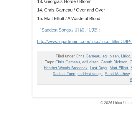
13. Georgia’s Horse / Bloom
14. Chris Garneau / Over and Over
15. Matt Elliott / A Waste of Blood
『Saddest Songs』詳細／試聴：
http://www.inpartmaint.com/lirico/lirico_title/DDIP
Filed under
Chris Garneau
,
egil olsen
,
Lirico
Tags:
Chris Garneau
,
egil olsen
,
Gareth Dickson
,
G
Heather Woods Broderick
,
Last Days
,
Matt Elliott
,
Radical Face
,
saddest songs
,
Scott Matthew
,
W
© 2026 Lirico / Inpa