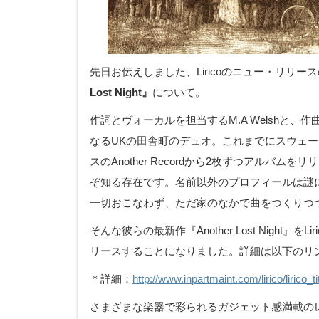
先日お伝えしました、Liricoのニュー・リリー
Lost Night』
について。
作詞とヴォーカルを担当するM.A Welshと、作曲を
なるUKの田舎町のデュオ。これまでにスウェーデンの
スのAnother Recordから2枚ずつアルバム
ぞ知る存在です。名前以外のプロフィールは謎
一切おこなわず、ただ家のなかで曲をつくりつ
そんな彼らの最新作『Another Lost Night』を
リースすることになりました。詳細は以下のリ
＊詳細：
http://www.inpartmaint.com/lirico/lirico_t
さまざまな楽器で彩られるガジェット感満載の