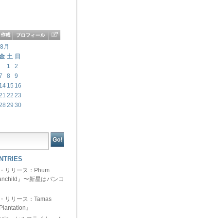
年8月
金
土
日
1
2
7
8
9
14
15
16
21
22
23
28
29
30
NTRIES
ュー・リリース：Phum
『Manchild』〜新星はバンコ
ュー・リリース：Tamas
Plantation』