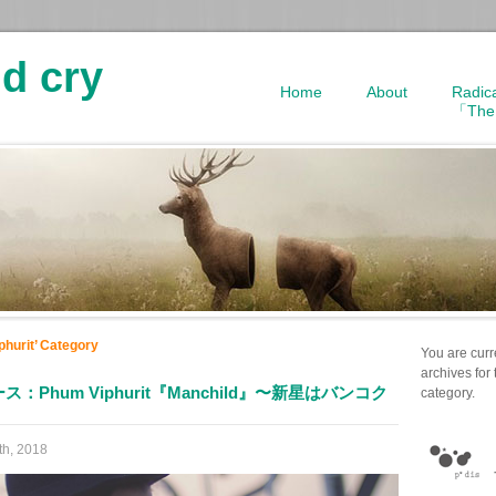
d cry
Home
About
Radic
「The
phurit’ Category
You are curr
archives for
ス：Phum Viphurit『Manchild』〜新星はバンコク
category.
th, 2018