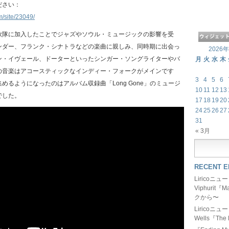
ださい：
m/site/23049/
歌隊に加入したことでジャズやソウル・ミュージックの影響を受
ンダー、フランク・シナトラなどの楽曲に親しみ、同時期に出会っ
2026
ン・イヴェール、ドーターといったシンガー・ソングライターやバ
月
火
水
木
の音楽はアコースティックなインディー・フォークがメインです
3
4
5
6
めるようになったのはアルバム収録曲「Long Gone」のミュージ
10
11
12
13
でした。
17
18
19
20
24
25
26
27
31
« 3月
RECENT E
Liricoニ
Viphurit
クから〜
Liricoニ
Wells『The 