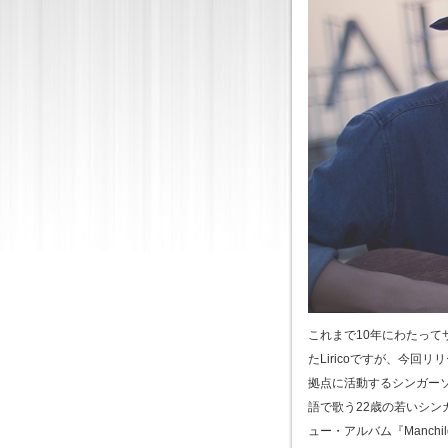
これまで10年にわたっ
たLiricoですが、今
拠点に活動するシンガー
語で歌う22歳の若いシン
ュー・アルバム『Manch