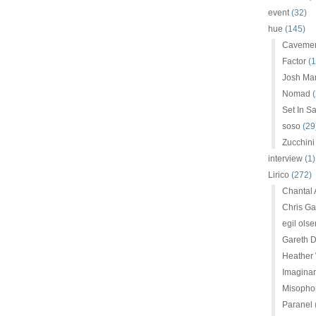
event
(32)
hue
(145)
Caveme
Factor
(1
Josh Mar
Nomad
(
Set In S
soso
(29
Zucchini
interview
(1)
Lirico
(272)
Chantal
Chris G
egil olse
Gareth D
Heather
Imaginar
Misopho
Paranel