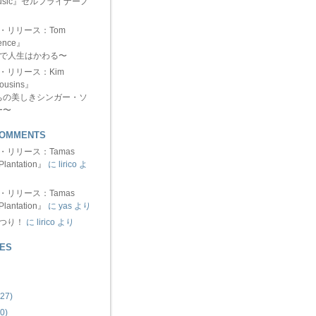
 Music』セルフライナーノ
ュー・リリース：Tom
ence』
分で人生はかわる〜
ュー・リリース：Kim
ousins』
ちの美しきシンガー・ソ
ー〜
COMMENTS
ュー・リリース：Tamas
Plantation』
に lirico よ
ュー・リリース：Tamas
Plantation』
に yas より
まつり！
に lirico より
ES
27)
0)