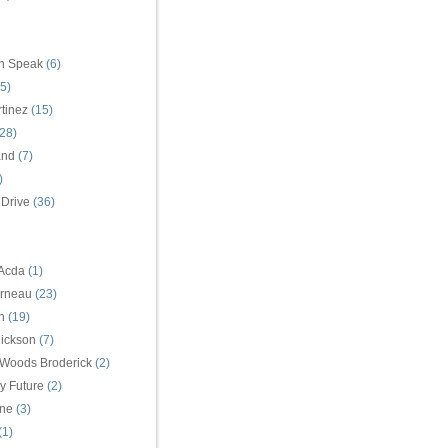
n Speak
(6)
5)
tinez
(15)
28)
and
(7)
)
 Drive
(36)
 Acda
(1)
arneau
(23)
n
(19)
ickson
(7)
 Woods Broderick
(2)
y Future
(2)
ne
(3)
(1)