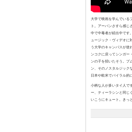
大学で映画を学んでいる
ト。アーバンさすら感じ
中で中毒者が続出中です。
ュージック・ヴィデオに
う大学のキャンパスが使
ンコクに戻ってシンガー
ンの子を招いたそう。プ
ン、そのノスタルジック
日本や欧米でバイラル的
小柄な人が多いタイ人で
ー、ティーラシンと同じぐ
いこうにキュート。きっ