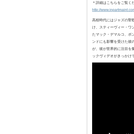
＊詳細はこちらをご覧く
http://www.inpartmaint.co
高校時代にはジャズの聖
け、スティーヴィー・ワ
たマック・デマルコ、ボ
ンドにも影響を受けた彼
が、彼が世界的に注目を集
ックヴィデオがきっかけ