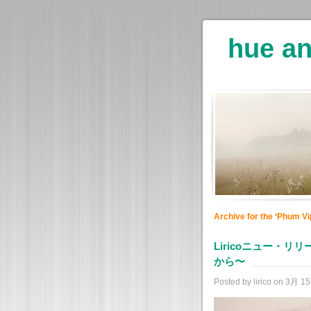
hue an
Archive for the ‘Phum Vi
Liricoニュー・リリー
から〜
Posted by lirico on 3月 15