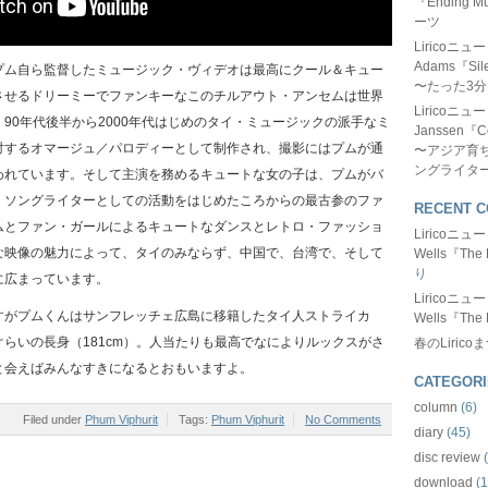
『Ending
ーツ
Liricoニ
Adams『Sil
プム自ら監督したミュージック・ヴィデオは最高にクール＆キュー
〜たった3
させるドリーミーでファンキーなこのチルアウト・アンセムは世界
Liricoニ
90年代後半から2000年代はじめのタイ・ミュージックの派手なミ
Janssen『C
対するオマージュ／パロディーとして制作され、撮影にはプムが通
〜アジア育
ングライタ
われています。そして主演を務めるキュートな女の子は、プムがバ
・ソングライターとしての活動をはじめたころからの最古参のファ
RECENT 
ムとファン・ガールによるキュートなダンスとレトロ・ファッショ
Liricoニ
な映像の魅力によって、タイのみならず、中国で、台湾で、そして
Wells『The 
り
に広まっています。
Liricoニ
すがプムくんはサンフレッチェ広島に移籍したタイ人ストライカ
Wells『The 
らいの長身（181cm）。人当たりも最高でなによりルックスがさ
春のLirico
と会えばみんなすきになるとおもいますよ。
CATEGORI
column
(6)
Filed under
Phum Viphurit
Tags:
Phum Viphurit
No Comments
diary
(45)
disc review
(
download
(1