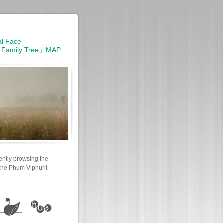
al Face
 Family Tree」MAP
ently browsing the
 the Phum Viphurit