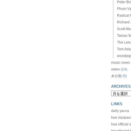
Peter Br
Phum Vip
Radical 
Richard J
Scott Ma
Tamas W
The Leis
Tom Ad
woodpig
music news
video
(24)
未分類
(5)
ARCHIVES
LINKS
daily yacca
hue myspac
hue official s