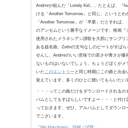
Andrreが組んだ「Lonely Kid」。たとえば、『hue a
ける「Another Tomorrow」と同じ、とい
「Another Tomorrow」が「卒業」だとすれば、「
のアンセムという勝手なイメージです。映画『
使用されたメラネシアン讃歌を大胆にサンプリ
ある超名曲。Zoënの文句なしのビートがすば
せんし、Andrreのいい意味での若さや青さが
ないものはいないでしょう。ちょうどぼくがメ
いた
このエントリー
と同じ時期にこの曲と出会
覚えています。多くのひとに聴いてもらいたい
・・・ってこの曲だけをダウンロードされるの
バムとしてもすばらしいですよー・・・と付け
っておきます。ぜひ、アルバムとしてダウンロー
でございます。
『Hip Hop Hums』詳細／試聴：