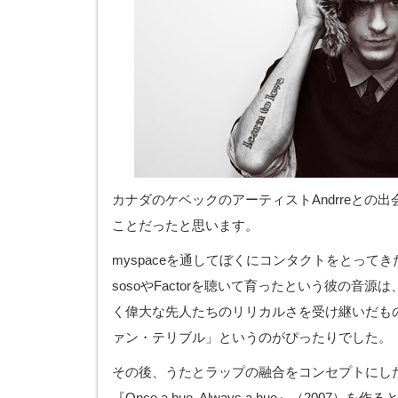
カナダのケベックのアーティストAndrreとの出
ことだったと思います。
myspaceを通してぼくにコンタクトをとってき
sosoやFactorを聴いて育ったという彼の音
く偉大な先人たちのリリカルさを受け継いだも
ァン・テリブル」というのがぴったりでした。
その後、うたとラップの融合をコンセプトにした
『Once a hue, Always a hue』（2007）を作