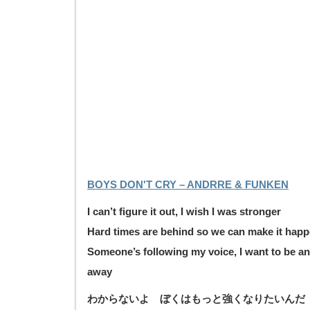
BOYS DON'T CRY – ANDRRE & FUNKEN
I can’t figure it out, I wish I was stronger
Hard times are behind so we can make it hap
Someone’s following my voice, I want to be an
away
わからないよ ぼくはもっと強くなりたいんだ