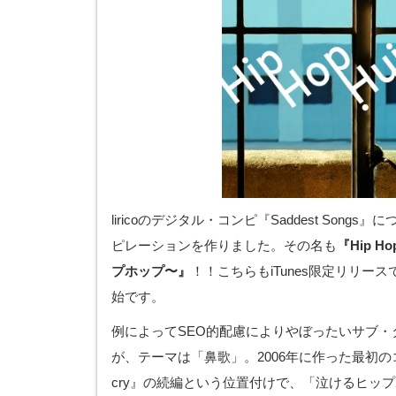
liricoのデジタル・コンピ『Saddest Songs
ピレーションを作りました。その名も
『Hip H
プホップ〜』
！！こちらもiTunes限定リリース
始です。
例によってSEO的配慮によりやぼったいサブ・
が、テーマは「鼻歌」。2006年に作った最初のコンピ『h
cry』の続編という位置付けで、「泣けるヒッ