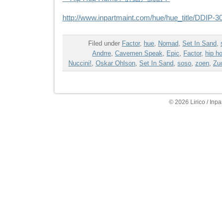
http://www.inpartmaint.com/hue/hue_title/DDIP-3
Filed under
Factor
,
hue
,
Nomad
,
Set In Sand
,
Andrre
,
Cavemen Speak
,
Epic
,
Factor
,
hip h
Nuccini!
,
Oskar Ohlson
,
Set In Sand
,
soso
,
zoen
,
Zuc
© 2026 Lirico / Inpa