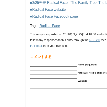
■3/25発売 Radical Face『The Family Tree: The
■Radical Face website
■Radical Face Facebook page
Tags:
Radical Face
This entry was posted on 2016年 3月 25日 at 10:00 and is f
follow any responses to this entry through the
RSS 2.0
feed
trackback
from your own site.
コメントする
Name (required)
Mail (will not be publishe
Website