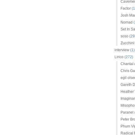
Caveme
Factor
(1
Josh Mar
Nomad
(
Set In S
soso
(29
Zucchini
interview
(1)
Lirico
(272)
Chantal
Chris G
egil olse
Gareth D
Heather
Imaginar
Misopho
Paranel
Peter Br
Phum Vip
Radical 