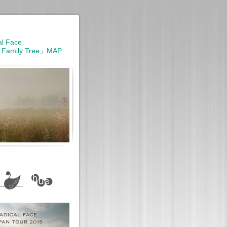
al Face
 Family Tree」MAP