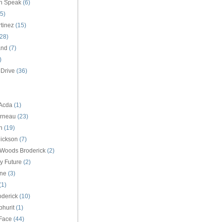
n Speak
(6)
5)
tinez
(15)
28)
and
(7)
)
 Drive
(36)
 Acda
(1)
arneau
(23)
n
(19)
ickson
(7)
 Woods Broderick
(2)
y Future
(2)
ne
(3)
(1)
oderick
(10)
hurit
(1)
Face
(44)