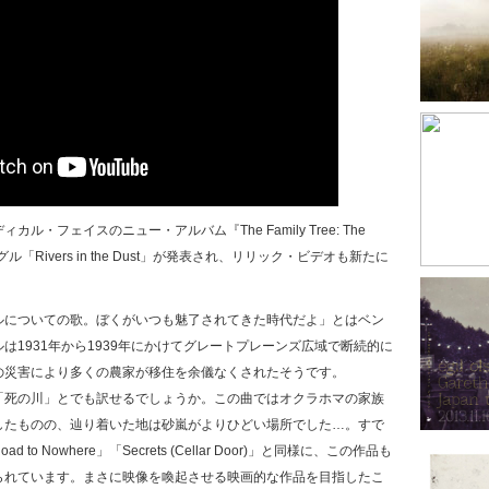
カル・フェイスのニュー・アルバム『The Family Tree: The
ル「Rivers in the Dust」が発表され、リリック・ビデオも新たに
ルについての歌。ぼくがいつも魅了されてきた時代だよ」とはベン
は1931年から1939年にかけてグレートプレーンズ広域で断続的に
の災害により多くの農家が移住を余儀なくされたそうです。
 Dust」は「死の川」とでも訳せるでしょうか。この曲ではオクラホマの家族
したものの、辿り着いた地は砂嵐がよりひどい場所でした…。すで
 to Nowhere」「Secrets (Cellar Door)」と同様に、この作品も
られています。まさに映像を喚起させる映画的な作品を目指したこ