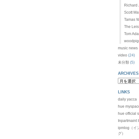
Richard J
Scott Ma
Tamas W
The Leis
Tom Ad
woodpig
music news
video
(24)
未分類
(5)
ARCHIVES
LINKS
daily yacca
hue myspac
hue official s
Inpartmaint I
ipmlog
グ）