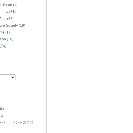
. Birkin
(1)
tthew
(51)
ells
(87)
ure Society
(19)
ams
(1)
eon
(10)
(74)
e
ite
nc.
（インパートメントのブロ