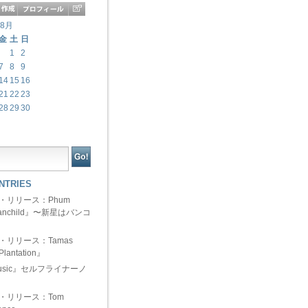
年8月
金
土
日
1
2
7
8
9
14
15
16
21
22
23
28
29
30
NTRIES
ュー・リリース：Phum
『Manchild』〜新星はバンコ
ュー・リリース：Tamas
Plantation』
 Music』セルフライナーノ
ュー・リリース：Tom