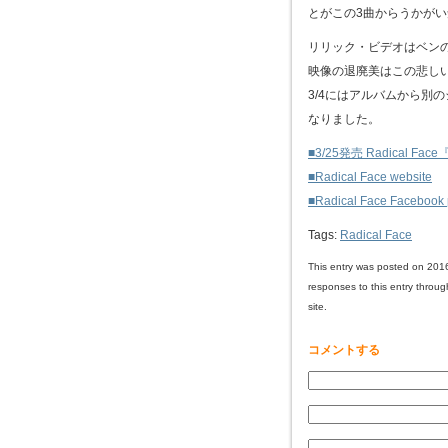
とがこの3曲からうかが
リリック・ビデオはベンの友
映像の退廃美はこの悲し
3/4にはアルバムから別
なりました。
■3/25発売 Radical Face
■Radical Face website
■Radical Face Facebook
Tags:
Radical Face
This entry was posted on 201
responses to this entry throu
site.
コメントする