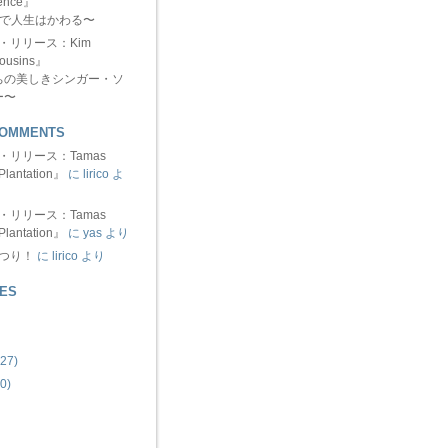
ence』
分で人生はかわる〜
ュー・リリース：Kim
ousins』
ちの美しきシンガー・ソ
ー〜
COMMENTS
ュー・リリース：Tamas
Plantation』
に lirico よ
ュー・リリース：Tamas
Plantation』
に yas より
まつり！
に lirico より
ES
27)
0)