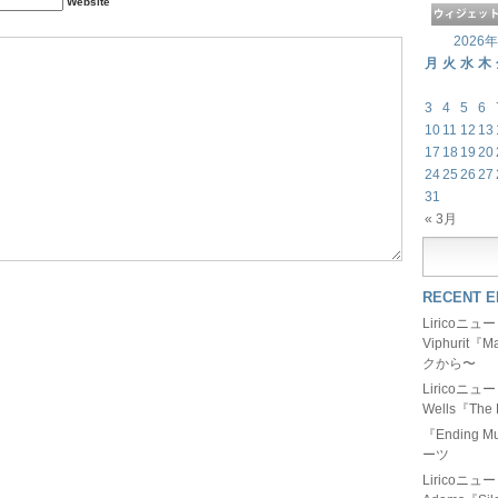
Website
2026
月
火
水
木
3
4
5
6
10
11
12
13
17
18
19
20
24
25
26
27
31
« 3月
RECENT E
Liricoニ
Viphurit
クから〜
Liricoニ
Wells『The 
『Ending
ーツ
Liricoニ