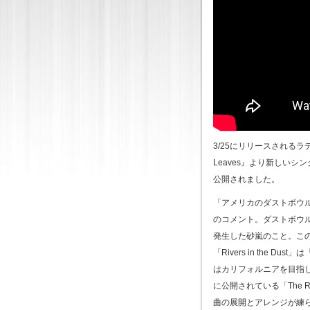
3/25にリリースされるラディ
Leaves』より新しいシング
公開されました。
「アメリカのダストボウ
のコメント。ダストボウル
発生した砂嵐のこと。こ
「Rivers in the
はカリフォルニアを目指
に公開されている「The Road
曲の展開とアレンジが練