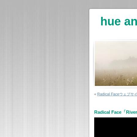
hue an
«
Radical Faceウェブ
Radical Face「R