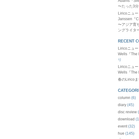
Adams『Sil
〜たった3
Liricoニ
Janssen『C
〜アジア育
ングライタ
RECENT 
Liricoニ
Wells『The 
り
Liricoニ
Wells『The 
春のLirico
CATEGORI
column
(6)
diary
(45)
disc review
(
download
(1
event
(32)
hue
(145)