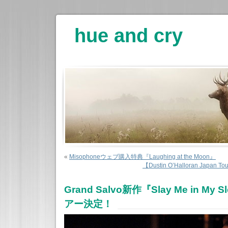
hue and cry
«
Misophoneウェブ購入特典『Laughing at the Moon』
【Dustin O’Halloran Jap
Grand Salvo新作『Slay Me in M
アー決定！