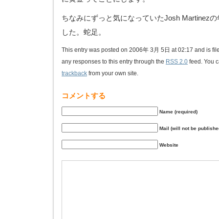
ちなみにずっと気になっていたJosh Martine
した。蛇足。
This entry was posted on 2006年 3月 5日 at 02:17 and is fi
any responses to this entry through the
RSS 2.0
feed. You 
trackback
from your own site.
コメントする
Name (required)
Mail (will not be publishe
Website