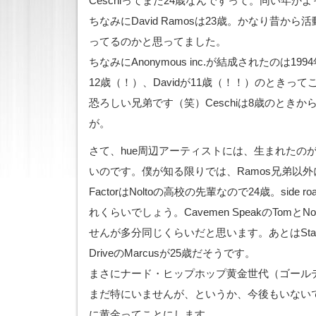
Ceschiってまだ24歳なんですって。同い年か
ちなみにDavid Ramosは23歳。かなり昔か
ってるのかと思ってました。
ちなみにAnonymous inc.が結成されたのは199
12歳（！）、Davidが11歳（！！）のときっ
恐ろしい兄弟です（笑）Ceschiは8歳のとき
が。
さて、hue周辺アーティストには、生まれたのが
いのです。僕が知る限りでは、Ramos兄弟以外にも
FactorはNoltoの高校の先輩なので24歳。side
れくらいでしょう。Cavemen SpeakのTomとN
せんが多分同じくらいだと思います。あとはStacs of S
DriveのMarcusが25歳だそうです。
まさにナード・ヒップホップ黄金世代（ゴール
まだ特にいませんが、というか、今後もいない
に黄金ってことにします。