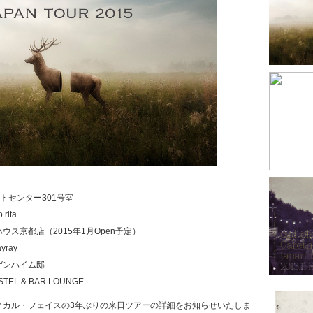
ートセンター301号室
rita
ハウス京都店（2015年1月Open予定）
yray
ゲンハイム邸
TEL & BAR LOUNGE
ィカル・フェイスの3年ぶりの来日ツアーの詳細をお知らせいたしま