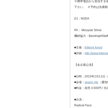
※携帯電話から受信する
下さい。 ※予約は先着
DJ：NODA
PA： Mizuyuki Shirai
機材協力：BandnightStaff
■主催：
folklore forest
■詳細：
http://www.folklo
【名古屋公演】
■日時：2015年2月11日（水
■会場：
spazio rita
（愛知県
■料金：前売 3,500円 /
■出演：
Radical Face