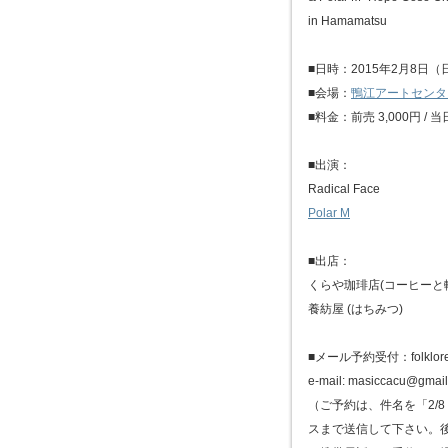
in Hamamatsu
■日時：2015年2月8日（日）1
■会場：
鴨江アートセンタ
■料金：前売 3,000円 /
■出演：
Radical Face
Polar M
■出店：
くらや珈琲店(コーヒーと
養紡屋 (はちみつ)
■メール予約受付：folklore f
e-mail: masiccacu@gmai
（ご予約は、件名を「2/
スまで送信して下さい。