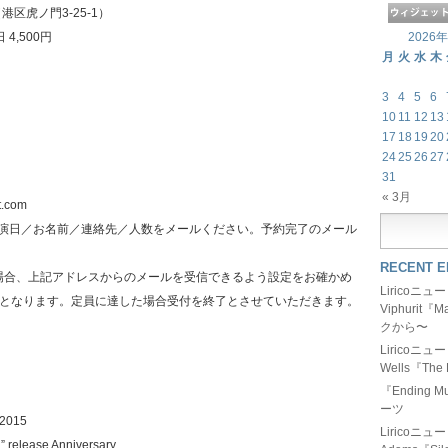
港区虎ノ門3-25-1）
 4,500円
2026
月
火
水
木
3
4
5
6
10
11
12
13
17
18
19
20
24
25
26
27
31
« 3月
t.com
公演日／お名前／連絡先／人数をメールください。予約完了のメール
RECENT E
場合、上記アドレスからのメールを受信できるよう設定をお確かめ
Liricoニ
順となります。定員に達した場合受付を終了とさせていただきます。
Viphurit
クから〜
Liricoニ
Wells『The 
『Ending
ーツ
 2015
Liricoニ
 release Anniversary