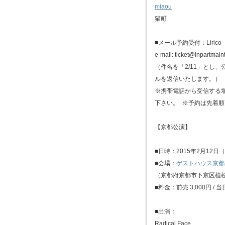
miaou
猫町
■メール予約受付：Lirico
e-mail: ticket@inpartmain
（件名を「2/11」とし
ルを返信いたします。）
※携帯電話から受信する
下さい。 ※予約は先着
【京都公演】
■日時：2015年2月12日（木）
■会場：
ゲストハウス京都
（京都府京都市下京区植
■料金：前売 3,000円 / 当日
■出演：
Radical Face