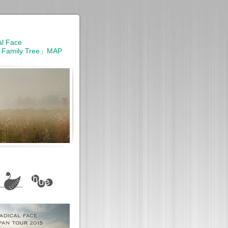
al Face
 Family Tree」MAP