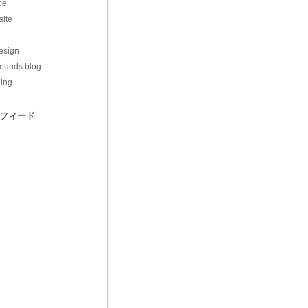
ce
 site
esign
ounds blog
ling
フィード