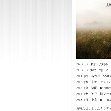
2/7（土） 東京・光明寺
2/8（日） 浜松・鴨江ア
2/11（祝）名古屋・spazio 
2/12（木）京都・ゲスト
2/13（金）福岡・pappara
2/14（土）神戸・旧グッ
2/15（日）東京・nui. HOS
お待たせしました！ラデ