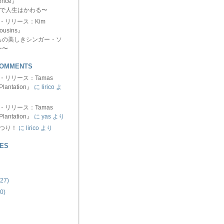
ence』
分で人生はかわる〜
ュー・リリース：Kim
ousins』
ちの美しきシンガー・ソ
ー〜
COMMENTS
ュー・リリース：Tamas
Plantation』
に lirico よ
ュー・リリース：Tamas
Plantation』
に yas より
まつり！
に lirico より
ES
27)
0)