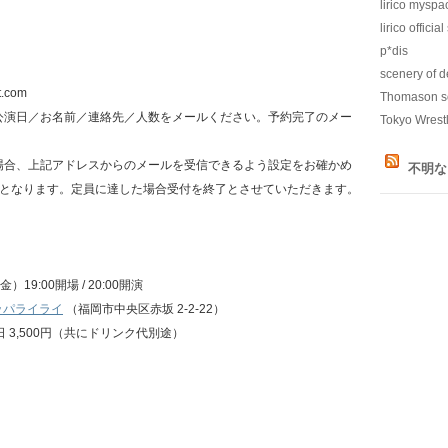
lirico myspa
lirico official
p*dis
scenery of d
t.com
Thomason s
、公演日／お名前／連絡先／人数をメールください。予約完了のメー
Tokyo Wrest
場合、上記アドレスからのメールを受信できるよう設定をお確かめ
不明な
順となります。定員に達した場合受付を終了とさせていただきます。
）19:00開場 / 20:00開演
-パッパライライ
（福岡市中央区赤坂 2-2-22）
 当日 3,500円（共にドリンク代別途）