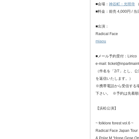
■会場：
神谷町・光明寺
（
■料金：前売 4,000円 / 当日
■出演：
Radical Face
miaou
■メール予約受付：Lirico
e-mail: ticket@inpartmain
（件名を「2/7」とし、
を返信いたします。）
※携帯電話から受信する
下さい。 ※予約は先着
【浜松公演】
~ folklore forest vol.6 ~
Radical Face Japan Tour
& Polar M “Hope Gose On”