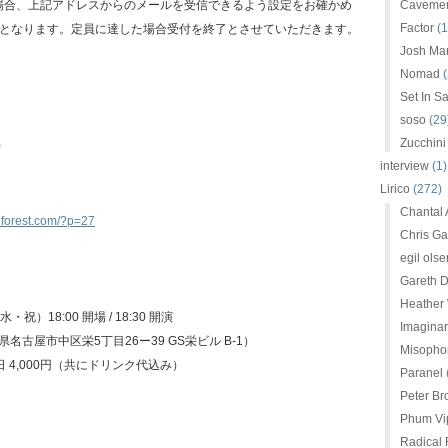
場合、上記アドレスからのメールを受信できるよう設定をお確かめ
Caveme
Factor
(1
順となります。定員に達した場合受付を終了とさせていただきます。
Josh Mar
Nomad
(
Set In S
soso
(29
Zucchini
interview
(1)
Lirico
(272)
Chantal
reforest.com/?p=27
Chris G
egil olse
Gareth D
Heather
・祝）18:00 開場 / 18:30 開演
Imaginar
名古屋市中区栄5丁目26ー39 GS栄ビル B-1）
Misopho
 当日 4,000円（共にドリンク代込み）
Paranel
Peter Br
Phum Vip
Radical 