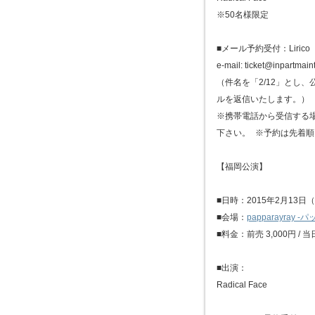
※50名様限定
■メール予約受付：Lirico
e-mail: ticket@inpartmain
（件名を「2/12」とし
ルを返信いたします。）
※携帯電話から受信する
下さい。 ※予約は先着
【福岡公演】
■日時：2015年2月13日（金
■会場：
papparayray 
■料金：前売 3,000円 /
■出演：
Radical Face