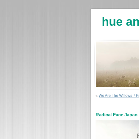
hue an
«
We Are The Willow
Radical Face Japa