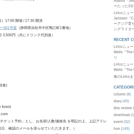
Adams『Sil
〜たった3
Liricoニ
Janssen『C
7:00 開場 / 17:30 開演
〜アジア育
ー301号室
（静岡県浜松市中区鴨江町1番地）
ングライタ
 当日 3,500円（共にドリンク代別途）
RECENT 
Liricoニ
Wells『The 
り
Liricoニ
Wells『The 
春のLirico
軽食)
CATEGORI
column
(6)
diary
(45)
orest
disc review
(
l.com
download
(1
8 チケット予約」とし、お名前/人数/連絡先 を明記の上、上記アドレ
event
(32)
後日、確認のメールを送らせていただきます。）
hue
(145)