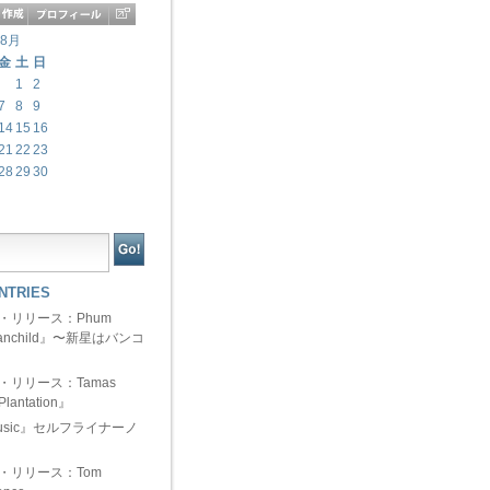
年8月
金
土
日
1
2
7
8
9
14
15
16
21
22
23
28
29
30
NTRIES
ュー・リリース：Phum
『Manchild』〜新星はバンコ
ュー・リリース：Tamas
Plantation』
 Music』セルフライナーノ
ュー・リリース：Tom