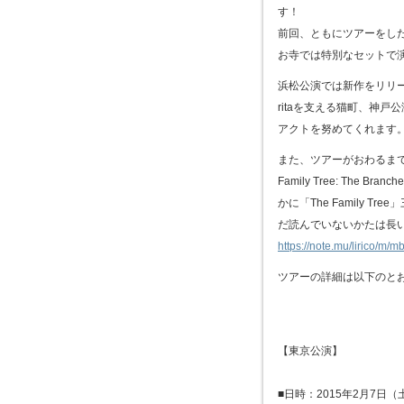
す！
前回、ともにツアーをした
お寺では特別なセットで
浜松公演では新作をリリース
ritaを支える猫町、神
アクトを努めてくれます
また、ツアーがおわるまでのあいだ
Family Tree: Th
かに「The Family
だ読んでいないかたは長
https://note.mu/lirico/m
ツアーの詳細は以下のと
【東京公演】
■日時：2015年2月7日（土）