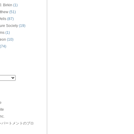
. Birkin
(1)
tthew
(51)
ells
(87)
ure Society
(19)
ams
(1)
eon
(10)
(74)
e
ite
nc.
（インパートメントのブロ