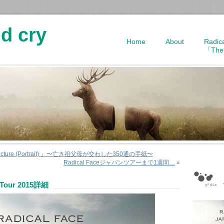
d cry
Home
About
Radic
「The
s『Picture (Portrait) 』〜亡き祖父母が交わした350通の手紙〜
Radical Faceジャパンツアーまで1週間…
»
n Tour 2015詳細