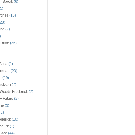
n Speak
(6)
5)
tinez
(15)
28)
and
(7)
)
 Drive
(36)
 Acda
(1)
arneau
(23)
n
(19)
ickson
(7)
 Woods Broderick
(2)
y Future
(2)
ne
(3)
(1)
oderick
(10)
hurit
(1)
Face
(44)