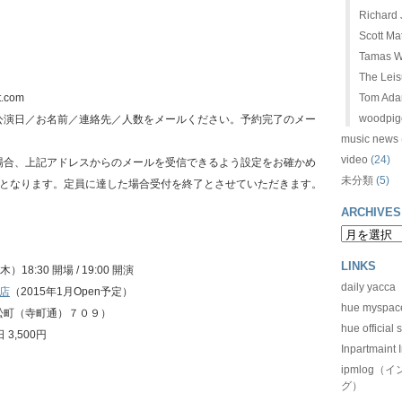
Richard J
Scott Ma
Tamas W
The Leis
t.com
Tom Ad
woodpig
、公演日／お名前／連絡先／人数をメールください。予約完了のメー
music news
video
(24)
場合、上記アドレスからのメールを受信できるよう設定をお確かめ
未分類
(5)
順となります。定員に達した場合受付を終了とさせていただきます。
ARCHIVES
LINKS
18:30 開場 / 19:00 開演
daily yacca
店
（2015年1月Open予定）
hue myspac
松町（寺町通）７０９）
hue official s
 3,500円
Inpartmaint I
ipmlog
グ）