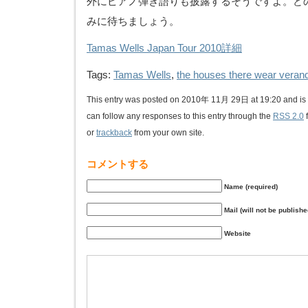
外にピアノ弾き語りも披露するそうですよ。ど
みに待ちましょう。
Tamas Wells Japan Tour 2010詳細
Tags:
Tamas Wells
,
the houses there wear veran
This entry was posted on 2010年 11月 29日 at 19:20 and is 
can follow any responses to this entry through the
RSS 2.0
or
trackback
from your own site.
コメントする
Name (required)
Mail (will not be publishe
Website