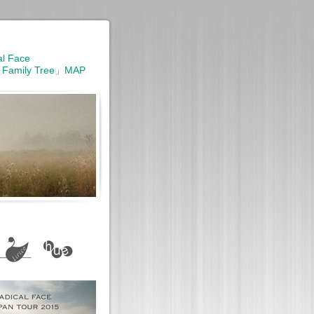
al Face
 Family Tree」MAP