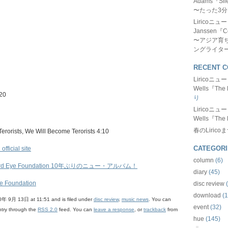
Adams『Sil
〜たった3
Liricoニ
Janssen『C
〜アジア育
ングライタ
RECENT 
Liricoニ
Wells『The 
:20
り
Liricoニ
Wells『The 
春のLirico
e Terorists, We Will Become Terorists 4:10
CATEGORI
fficial site
column
(6)
d Eye Foundation 10年ぶりのニュー・アルバム！
diary
(45)
ye Foundation
disc review
(
download
(1
0年 9月 13日 at 11:51 and is filed under
disc review
,
music news
. You can
event
(32)
ntry through the
RSS 2.0
feed. You can
leave a response
, or
trackback
from
hue
(145)