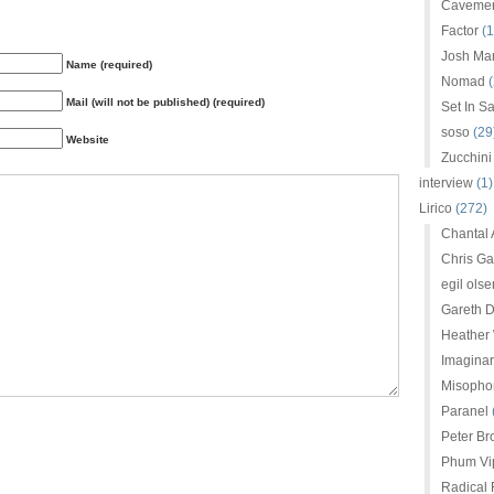
Caveme
Factor
(1
Josh Mar
Name (required)
Nomad
(
Mail (will not be published) (required)
Set In S
soso
(29
Website
Zucchini
interview
(1)
Lirico
(272)
Chantal
Chris G
egil olse
Gareth D
Heather
Imaginar
Misopho
Paranel
Peter Br
Phum Vip
Radical 