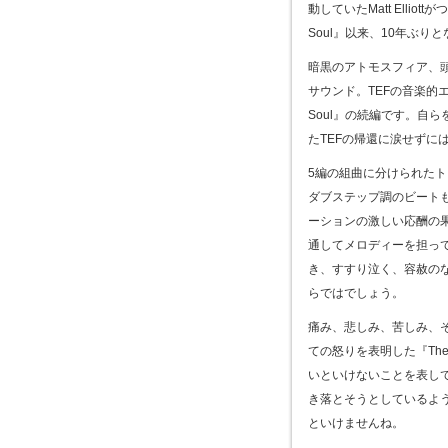
動していたMatt Elliottがつ
Soul』以来、10年ぶり
暗黒のアトモスフィア、
サウンド。TEFの音楽的エ
Soul』の続編です。自
たTEFの帰還に涙せずに
5編の組曲に分けられたト
ダブステップ調のビート
ーションの激しい応酬の
通してメロディーを担っ
き、すすり泣く、容赦のな
らではでしょう。
痛み、悲しみ、苦しみ、
ての怒りを表明した『Th
いといけないことを表し
き落とそうとしているよ
といけませんね。