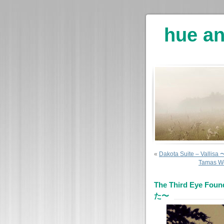
hue an
«
Dakota Suite – Va
Tamas 
The Third Eye 
た〜