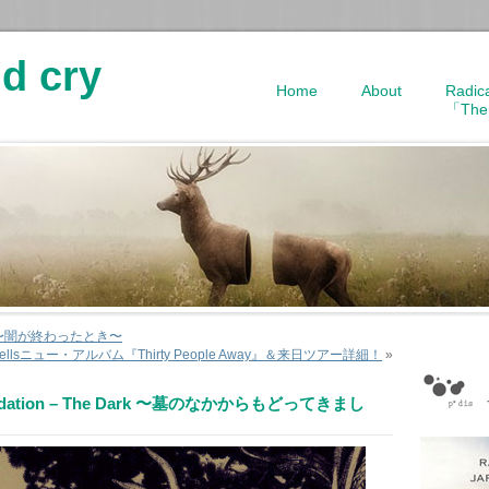
d cry
Home
About
Radic
「The
llisa 〜闇が終わったとき〜
Wellsニュー・アルバム『Thirty People Away』＆来日ツアー詳細！
»
Foundation – The Dark 〜墓のなかからもどってきまし