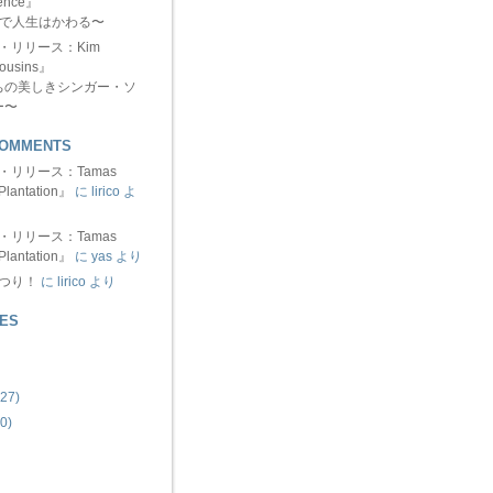
ence』
分で人生はかわる〜
ュー・リリース：Kim
ousins』
ちの美しきシンガー・ソ
ー〜
COMMENTS
ュー・リリース：Tamas
Plantation』
に lirico よ
ュー・リリース：Tamas
Plantation』
に yas より
まつり！
に lirico より
ES
27)
0)