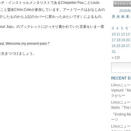
インストゥルメンタリストであるChepelier FouことLouis
ingersこと盟友Chris Coleが参加しています。アートワークはおなじみの
2026
の前ご紹介したものから上記のカバーに変わったみたいです）によるもの。
月
火
水
木
 on Your Juju』のブックレットにひっそり書かれていた言葉をいま一度
3
4
5
6
10
11
12
13
17
18
19
20
ast, Welcome,my present pain !”
24
25
26
27
31
に生きつづけましょう。
« 3月
RECENT E
Liricoニ
Viphurit
クから〜
Liricoニ
Wells『The 
『Ending
ーツ
Liricoニ