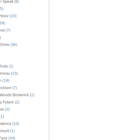
n Speak
(6)
5)
tinez
(15)
28)
and
(7)
)
 Drive
(36)
 Acda
(1)
arneau
(23)
n
(19)
ickson
(7)
 Woods Broderick
(2)
y Future
(2)
ne
(3)
(1)
oderick
(10)
hurit
(1)
Face
(44)