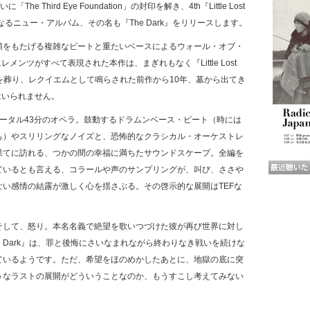
いに「The Third Eye Foundation」の封印を解き、4th『Little Lost
となるニュー・アルバム、その名も『The Dark』をリリースします。
頭をもたげる複雑なビートと重たいベースによるウォール・オブ・
レメンツがすべて表現された本作は、まぎれもなく『Little Lost
らを葬り、レクイエムとして鳴らされた前作から10年、墓から出てき
はいられません。
ータル43分のオペラ。鼓動するドラムンベース・ビート（時には
も）やスリリングなノイズと、恐怖的なクラシカル・オーケストレ
果てに訪れる、つかの間の幸福に満ちたサウンドスケープ。全編を
ているとも言える、コラールや声のサンプリングが、叫び、ささや
い感情の結露が激しく心を揺さぶる。その啓示的な展開はTEFな
そして、怒り。本名名義で絶望を歌いつづけた彼が再び世界に対し
e Dark』は、罪と後悔にさいなまれながら終わりなき戦いを続けな
ているようです。ただ、希望をほのめかしたあとに、地獄の底に突
うなラストの展開がどういうことなのか、もうすこし考えてみない