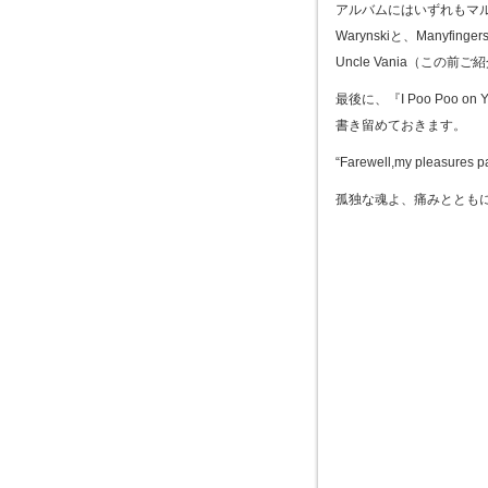
アルバムにはいずれもマルチ・
Warynskiと、Manyf
Uncle Vania（こ
最後に、『I Poo Poo
書き留めておきます。
“Farewell,my pleasures p
孤独な魂よ、痛みととも