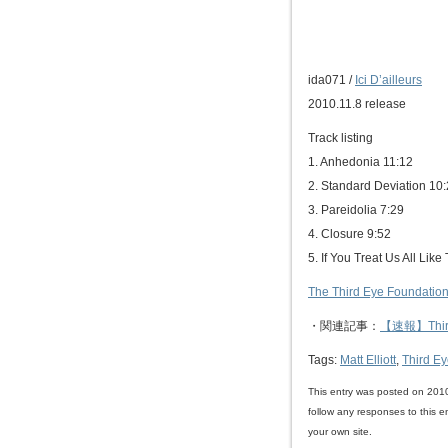
ida071 /
Ici D’ailleurs
2010.11.8 release
Track listing
1. Anhedonia 11:12
2. Standard Deviation 10
3. Pareidolia 7:29
4. Closure 9:52
5. If You Treat Us All Lik
The Third Eye Foundation o
・関連記事：
【速報】Thir
Tags:
Matt Elliott
,
Third E
This entry was posted on 201
follow any responses to this e
your own site.