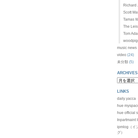
Richard J
Scott Ma
Tamas W
The Leis
Tom Ad
woodpig
music news
video
(24)
未分類
(5)
ARCHIVES
LINKS
daily yacca
hue myspac
hue official s
Inpartmaint I
ipmlog
グ）