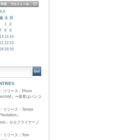
年8月
金
土
日
1
2
7
8
9
14
15
16
21
22
23
28
29
30
NTRIES
ュー・リリース：Phum
『Manchild』〜新星はバンコ
ュー・リリース：Tamas
Plantation』
 Music』セルフライナーノ
ュー・リリース：Tom