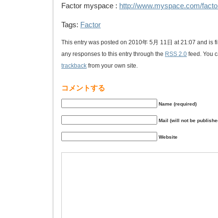
Factor myspace :
http://www.myspace.com/facto
Tags:
Factor
This entry was posted on 2010年 5月 11日 at 21:07 and is f
any responses to this entry through the
RSS 2.0
feed. You 
trackback
from your own site.
コメントする
Name (required)
Mail (will not be publishe
Website