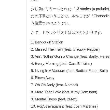
少し前にリリースされた『13 stories (a pre
だの序章ということで、本作こそが『Chandel
う位置づけのようです。
さて、トラックリストは以下のとおりです。
1. Bengough Station
2. Missed The Train (feat. Gregory Pepper)
3. Ain’t Nothin’ Gonna Change (feat. Barfly, Here
4. Every Morning (feat. Cars & Trains)
5. Living In A Vacuum (feat. Radical Face , Sole)
6. Blown Away
7. Oh Oh Andy (feat. Nomad)
8. More Than Love (feat. Kirby Dominant)
9. Mental Illness (feat. 2Mex)
10. PopStravaganza (feat. Josh Martinez)