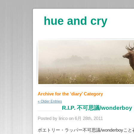
hue and cry
Archive for the ‘diary’ Category
« Older Entries
R.I.P. 不可思議/wonderboy
Posted by lirico on 6月 28th, 2011
ポエトリー・ラッパー不可思議/wonderboyこと