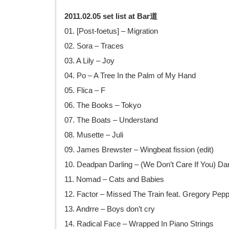
2011.02.05 set list at Bar道
01. [Post-foetus] – Migration
02. Sora – Traces
03. A Lily – Joy
04. Po – A Tree In the Palm of My Hand
05. Flica – F
06. The Books – Tokyo
07. The Boats – Understand
08. Musette – Juli
09. James Brewster – Wingbeat fission (edit)
10. Deadpan Darling – (We Don’t Care If You) D
11. Nomad – Cats and Babies
12. Factor – Missed The Train feat. Gregory Pep
13. Andrre – Boys don’t cry
14. Radical Face – Wrapped In Piano Strings