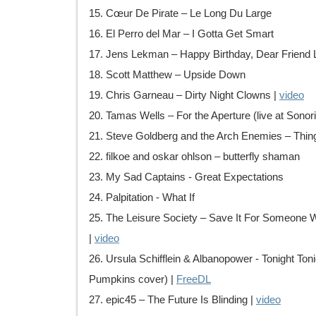
15. Cœur De Pirate – Le Long Du Large
16. El Perro del Mar – I Gotta Get Smart
17. Jens Lekman – Happy Birthday, Dear Friend 
18. Scott Matthew – Upside Down
19. Chris Garneau – Dirty Night Clowns |
video
20. Tamas Wells – For the Aperture (live at Sonor
21. Steve Goldberg and the Arch Enemies – Thin
22. filkoe and oskar ohlson – butterfly shaman
23. My Sad Captains - Great Expectations
24. Palpitation - What If
25. The Leisure Society – Save It For Someone 
|
video
26. Ursula Schifflein & Albanopower - Tonight To
Pumpkins cover) |
FreeDL
27. epic45 – The Future Is Blinding |
video