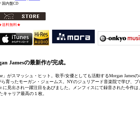
＊国内盤CD
★送料無料★
n Jamesの最新作が完成。
ame」がスマッシュ・ヒット。歌手/女優としても活動するMorgan James
がら育ったモーガン・ジェームス。NYのジュリアード音楽院で学び、ブ
r.に見出され一躍注目をあびました。メンフィスにて録音された今作は
たキャリア最高の１枚。