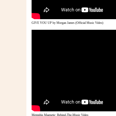
GIVE YOU UP by Morgan James (Official Music Video)
Memphis Magnetic: Behind-The-Music Video