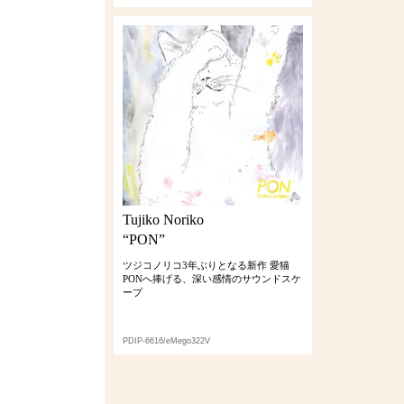
Tujiko Noriko
“PON”
ツジコノリコ3年ぶりとなる新作 愛猫
PONへ捧げる、深い感情のサウンドスケ
ープ
PDIP-6616/eMego322V