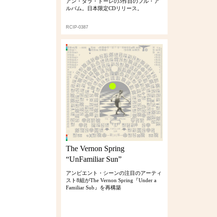
アン・ダラ・トーレの3作目のフル・ア
ルバム。日本限定CDリリース。
RCIP-0387
The Vernon Spring
“UnFamiliar Sun”
アンビエント・シーンの注目のアーティ
スト8組がThe Vernon Spring『Under a
Familiar Sub』を再構築