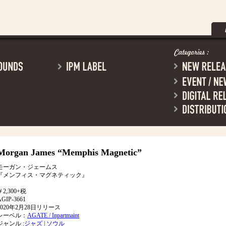
Morgan James
“Memphis Magnetic”
モーガン・ジェームス
『メンフィス・マグネティック』
￥2,300+税
AGIP-3661
2020年2月28日リリース
レーベル：
AGATE / Inpartmaint
ジャンル :
ジャズ
|
ソウル