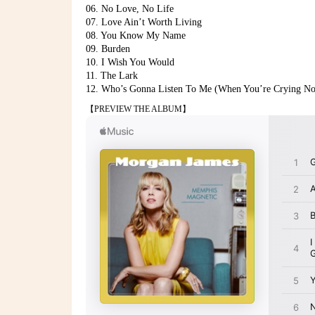
06. No Love, No Life
07. Love Ain’t Worth Living
08. You Know My Name
09. Burden
10. I Wish You Would
11. The Lark
12. Who’s Gonna Listen To Me (When You’re Crying N
【PREVIEW THE ALBUM】