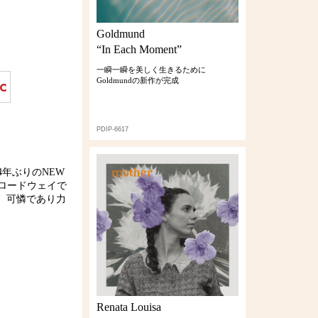
Goldmund
“In Each Moment”
一瞬一瞬を美しく生きるために
Goldmundの新作が完成
PDIP-6617
の4年ぶりのNEW
ロードウェイで
、可憐であり力
Renata Louisa