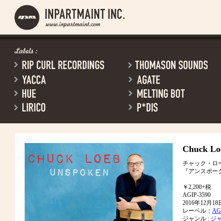
Chuck Lo
チャック・ロ
『アンスポー
￥2,200+税
AGIP-3590
2016年12月
レーベル：
AGA
ジャンル :
ジ