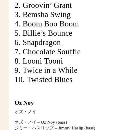
2. Groovin’ Grant
3. Bemsha Swing
4. Boom Boo Boom
5. Billie’s Bounce
6. Snapdragon
7. Chocolate Souffle
8. Looni Tooni
9. Twice in a While
10. Twisted Blues
Oz Noy
オズ・ノイ
オズ・ノイ – Oz Noy (bass)
ジミー・ハスリップ – Jimmy Haslip (bass)