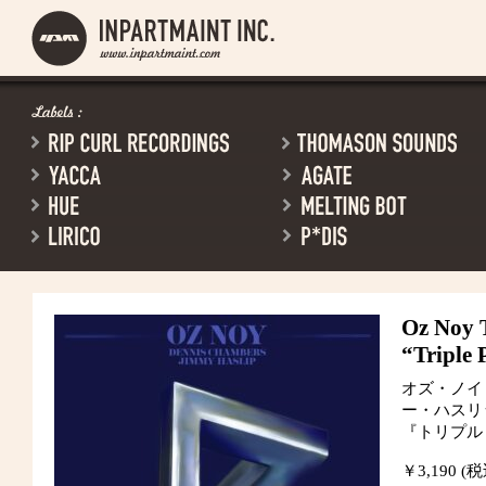
Oz Noy 
“Triple 
オズ・ノイ
ー・ハスリ
『トリプル
￥3,190 (税