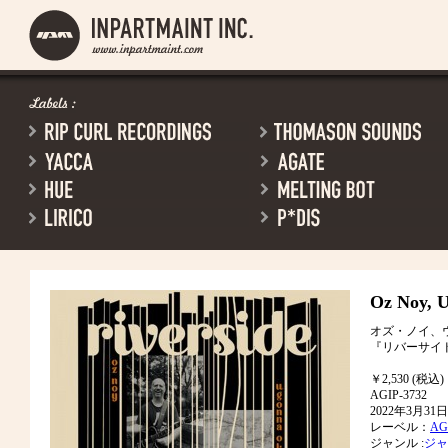
Oz Noy, 
オズ・ノイ、
『リバーサイ
￥2,530 (税込)
AGIP-3732
2022年3月3
レーベル：
AG
ジャンル :
ジャ