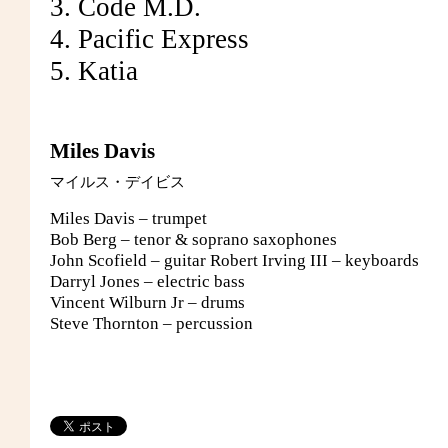
3. Code M.D.
4. Pacific Express
5. Katia
Miles Davis
マイルス・デイビス
Miles Davis – trumpet
Bob Berg – tenor & soprano saxophones
John Scofield – guitar Robert Irving III – keyboards
Darryl Jones – electric bass
Vincent Wilburn Jr – drums
Steve Thornton – percussion