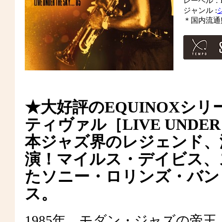
レーベル：Equ
ジャンル :
＊国内流通
★大好評のEQUINOXシ
ティヴァル［LIVE UNDE
本ジャズ界のレジェンド、
演！マイルス・デイビス、
たソニー・ロリンズ・バン
ス。
1985年、モダン・ジャズの帝王、