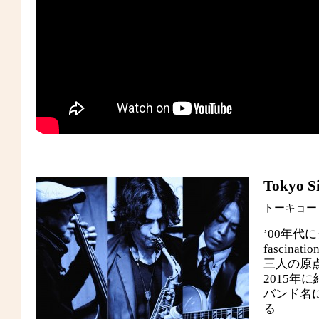
Tokyo Si
トーキョー
’00年代に
fascina
三人の原
2015
バンド名
る