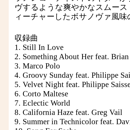
ヴするような爽やかなスムース
ィーチャーしたボサノヴァ風味
収録曲
1. Still In Love
2. Something About Her feat. Bria
3. Marco Polo
4. Groovy Sunday feat. Philippe S
5. Velvet Night feat. Philippe Saiss
6. Corto Maltese
7. Eclectic World
8. California Haze feat. Greg Vail
9. Summer in Technicolor feat. Dav