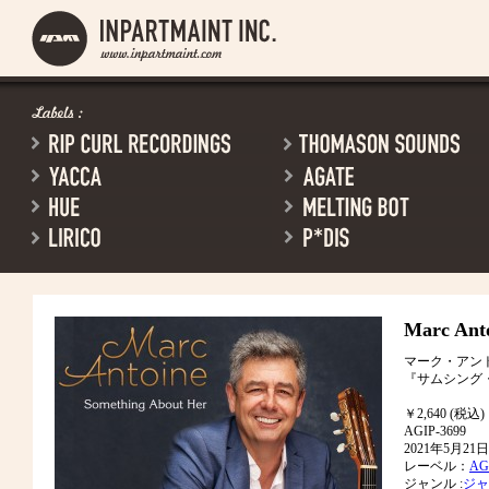
Marc Ant
マーク・アン
『サムシング
￥2,640 (税込)
AGIP-3699
2021年5月2
レーベル：
AGA
ジャンル :
ジャ