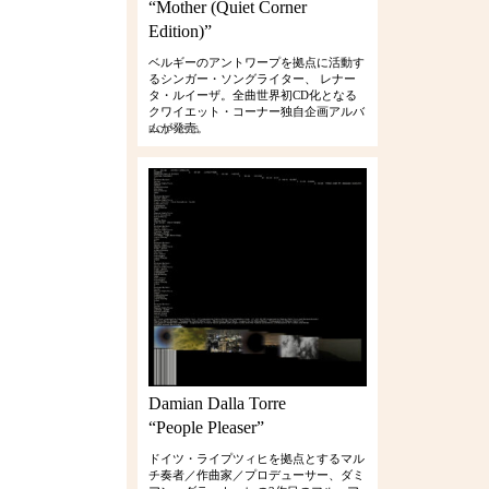
“Mother (Quiet Corner
Edition)”
ベルギーのアントワープを拠点に活動す
るシンガー・ソングライター、 レナー
タ・ルイーザ。全曲世界初CD化となる
クワイエット・コーナー独自企画アルバ
ムが発売。
RCIP-0386
Damian Dalla Torre
“People Pleaser”
ドイツ・ライプツィヒを拠点とするマル
チ奏者／作曲家／プロデューサー、ダミ