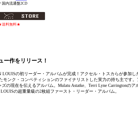
＊国内流通盤2CD
★送料無料★
デビュー作をリリース！
N LOUISの初リーダー・アルバムが完成！アクセル・トスカらが参加し
たモンク・コンペティションのファイナリストした実力の持ち主です。
伝えるアルバム。Mulatu Astatke、Terri Lyne Carrington
 LOUISの超重量級の2枚組ファースト・リーダー・アルバム。