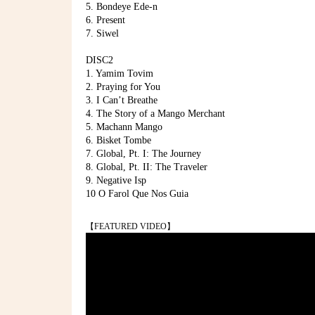
5. Bondeye Ede-n
6. Present
7. Siwel
DISC2
1. Yamim Tovim
2. Praying for You
3. I Can’t Breathe
4. The Story of a Mango Merchant
5. Machann Mango
6. Bisket Tombe
7. Global, Pt. I: The Journey
8. Global, Pt. II: The Traveler
9. Negative Isp
10 O Farol Que Nos Guia
【FEATURED VIDEO】