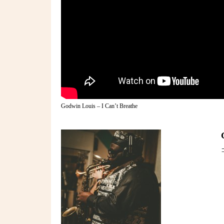
Godwin Louis – I Can’t Breathe