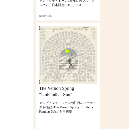
アン・ダラ・トーレの3作目のフル・ア
ルバム。日本限定CDリリース。
RCIP-0387
The Vernon Spring
“UnFamiliar Sun”
アンビエント・シーンの注目のアーティ
スト8組がThe Vernon Spring『Under a
Familiar Sub』を再構築