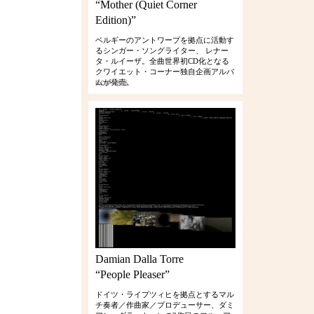
“Mother (Quiet Corner
Edition)”
ベルギーのアントワープを拠点に活動す
るシンガー・ソングライター、 レナー
タ・ルイーザ。全曲世界初CD化となる
クワイエット・コーナー独自企画アルバ
ムが発売。
RCIP-0386
Damian Dalla Torre
“People Pleaser”
ドイツ・ライプツィヒを拠点とするマル
チ奏者／作曲家／プロデューサー、ダミ