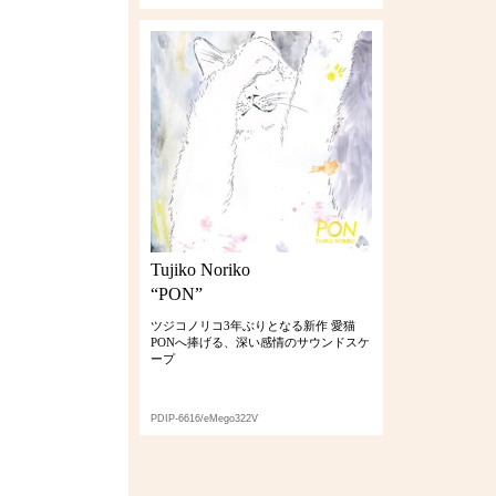
Tujiko Noriko
“PON”
ツジコノリコ3年ぶりとなる新作 愛猫
PONへ捧げる、深い感情のサウンドスケ
ープ
PDIP-6616/eMego322V