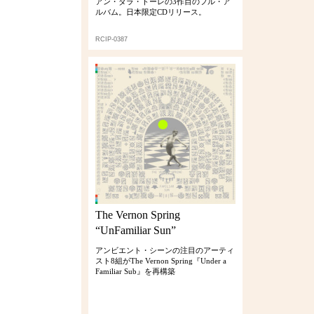
アン・ダラ・トーレの3作目のフル・ア
ルバム。日本限定CDリリース。
RCIP-0387
The Vernon Spring
“UnFamiliar Sun”
アンビエント・シーンの注目のアーティ
スト8組がThe Vernon Spring『Under a
Familiar Sub』を再構築