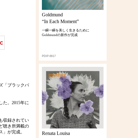
Goldmund
“In Each Moment”
一瞬一瞬を美しく生きるために
Goldmundの新作が完成
PDIP-6617
ズ「ブラックバ
た。2015年に
も収録されてい
ど聴き所満載の
ス」が完成。
Renata Louisa