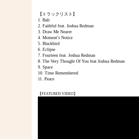
【トラックリスト】
1. Bali
2. Faithful feat. Joshua Redman
3. Draw Me Nearer
4. Moment’s Notice
5. Blackbird
6. Eclipse
7. Fourteen feat. Joshua Redman
8. The Very Thought Of You feat Joshua Redman
9. Space
10. Time Remembered
11. Peace
【FEATURED VIDEO】