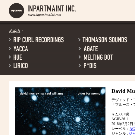
David Mu
デヴィッド・
『ブルース・
￥2,300+税
AGIP-3611
2018年2月2
レーベル：
AGA
ジャンル :
ジ