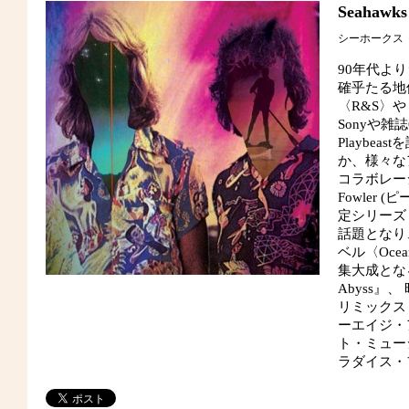
Seahawks
シーホークス
90年代よ
確乎たる地位
〈R&S〉や〈
Sonyや
Playb
か、様々な
コラボレー
Fowler
定シリーズ・
話題となり、
ベル〈Ocea
集大成となる
Abyss』、 
リミックス・アル
ーエイジ・
ト・ミュー
ラダイス・