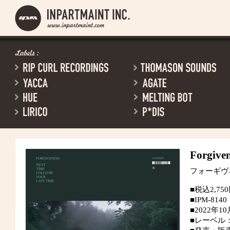
Forgive
フォーギヴ
■税込2,75
■IPM-8140
■2022年1
■レーベル：Go