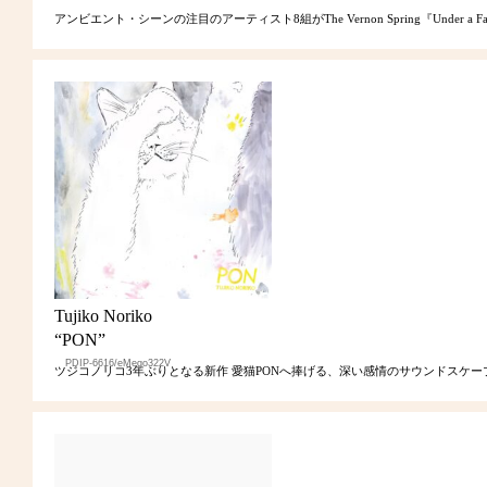
アンビエント・シーンの注目のアーティスト8組がThe Vernon Spring『Under a Fam
Tujiko Noriko
“PON”
PDIP-6616/eMego322V
ツジコノリコ3年ぶりとなる新作 愛猫PONへ捧げる、深い感情のサウンドスケー