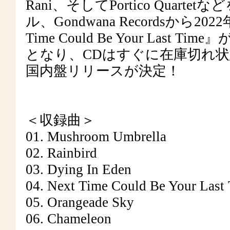
Rani、そしてPortico Qua
ル、Gondwana Recordsから
Time Could Be Your La
となり、CDはすぐに在庫切れ
国内盤リリースが決定！
＜収録曲＞
01. Mushroom Umbrella
02. Rainbird
03. Dying In Eden
04. Next Time Could Be Your Last
05. Orangeade Sky
06. Chameleon