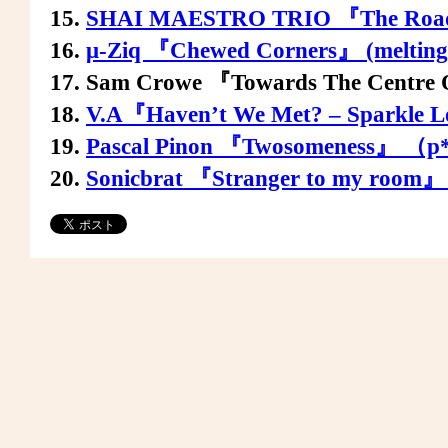
15.
SHAI MAESTRO TRIO 『The Roa
16.
μ-Ziq 『Chewed Corners』 (melting 
17. Sam Crowe 『Towards The Centre O
18.
V.A『Haven’t We Met? – Sparkle Lo
19.
Pascal Pinon 『Twosomeness』 （p*
20.
Sonicbrat 『Stranger to my roo