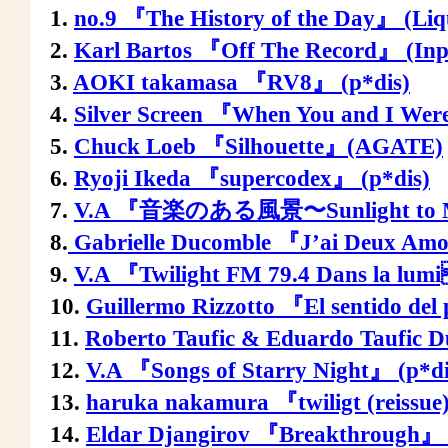
1.
no.9 『The History of the Day』 (Liq
2.
Karl Bartos 『Off The Record』 (Inpa
3.
AOKI takamasa 『RV8』 (p*dis)
4.
Silver Screen 『When You and I Were
5.
Chuck Loeb 『Silhouette』(AGATE)
6.
Ryoji Ikeda 『supercodex』 (p*dis)
7.
V.A 『音楽のある風景〜Sunlight to Mo
8.
Gabrielle Ducomble 『J’ai Deux Amo
9.
V.A 『Twilight FM 79.4 Dans la lumi
10.
Guillermo Rizzotto 『El sentido del
11.
Roberto Taufic & Eduardo Taufic D
12.
V.A 『Songs of Starry Night』 (p*
13.
haruka nakamura 『twiligt (reis
14.
Eldar Djangirov 『Breakthroug