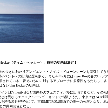
Hecker（ティム・ヘッカー）、待望の初来日決定！
10年以上の長きにわたりアンビエント・ノイズ・ドローンシーンを牽引してき
EKなど海外の大型イベントへの出演経歴も多く、また今年2月にはSigur Rosの春のU
価されている。音そのものに対するアプローチに多様性をもたらし、多
Tim Heckerの初来日。
TokyoやスペインLEV Festivalなど国内外のフェスティバルに出演するなど、
普段とは異なるエクスクルーシヴ・セットで出演ようだ。東京では240V駆
ステムを誇る渋谷WWWにて。京都METROは関西での唯一の公演となり、
グ)」との共同開催となる。