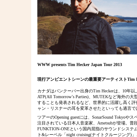
WWW presents Tim Hecker Japan Tour 2013
現行アンビエントシーンの最重要アーティストTim 
カナダはバンクーバー出身のTim Heckerは、
ATP(All Tomorrow’s Parties)、MUT
することも発表されるなど、世界的に活躍し高く評
ャン・リスナーの耳を変革させたといっても過言ではない
ツアーのOpening guestには、SonarSound 
注目されている日本人音楽家、Ametsubが登場。
FUNKTION-ONEという国内屈指のサウンドシ
ト&レーベル「night cruising(ナイトクルージン