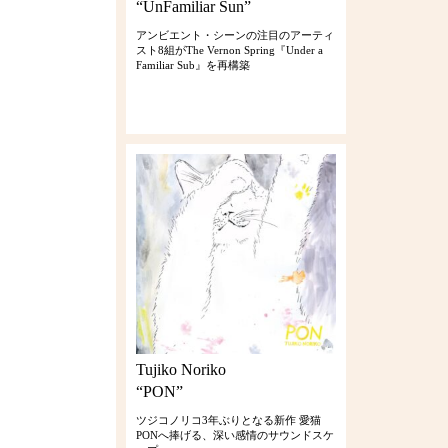
“UnFamiliar Sun”
アンビエント・シーンの注目のアーティ
スト8組がThe Vernon Spring『Under a
Familiar Sub』を再構築
Tujiko Noriko
“PON”
ツジコノリコ3年ぶりとなる新作 愛猫
PONへ捧げる、深い感情のサウンドスケ