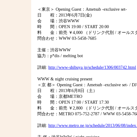
＜東京＞ Opening Guest：Ametsub -exclusive set-
日 程：2013年6月7日(金)
会 場：渋谷WWW
時 間：OPEN 19:00 / START 20:00
料 金：前売 ￥4,000 （ドリンク代別 / オール
問合わせ：WWW 03-5458-7685
主催：渋谷WWW
協力：p*dis / melting bot
詳細:
http://www-shibuya.jp/schedule/1306/003742.html
WWW & night cruising present
＜京 都＞ Opening Guest：Ametsub -exclusive set- / DJ：T
日 程：2013年6月8日（土）
会 場：京都METRO
時 間：OPEN 17:00 / START 17:30
料 金：前売 ￥2,800 （ドリンク代別 / オール
問合わせ：METRO 075-752-2787 / WWW 03-5458-76
詳細:
http://www.metro.ne.jp/schedule/2013/06/08/index