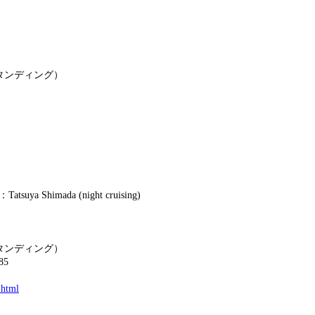
スタンディング）
atsuya Shimada (night cruising)
スタンディング）
85
.html