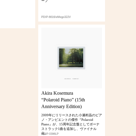
ープ
PDIP-6616/eMego322V
Akira Kosemura
“Polaroid Piano” (15th
Anniversary Edition)
2009年にリリースされた小瀬村晶のピア
ノ・アンビエントの傑作『Polaroid
Piano』が、15周年記念盤としてボーナ
ストラック1曲を追加し、ヴァイナル
化。
AMIP-0396LP