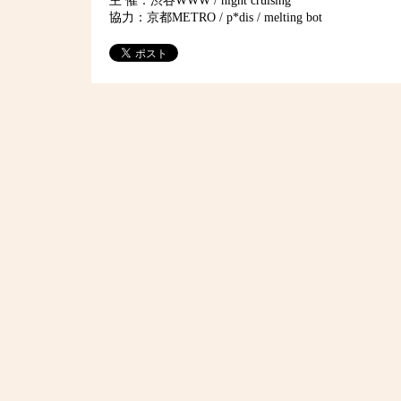
主 催：渋谷WWW / night cruising
協力：京都METRO / p*dis / melting bot