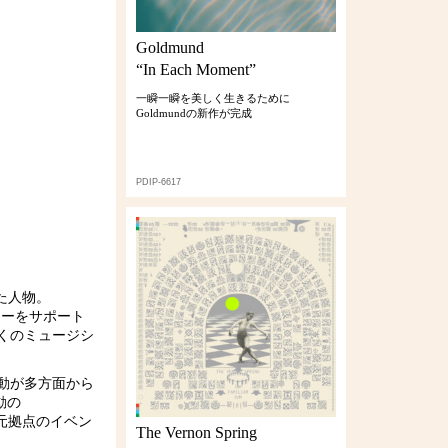
Goldmund
“In Each Moment”
一瞬一瞬を美しく生きるために
Goldmundの新作が完成
PDIP-6617
た人物。
Sツアーをサポート
くのミュージシ
その活動が多方面から
動の
地元拠点のイベン
The Vernon Spring