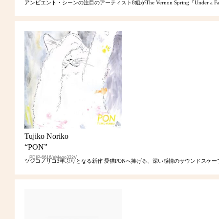
アンビエント・シーンの注目のアーティスト8組がThe Vernon Spring『Under a Fam
Tujiko Noriko
“PON”
PDIP-6616/eMego322V
ツジコノリコ3年ぶりとなる新作 愛猫PONへ捧げる、深い感情のサウンドスケー