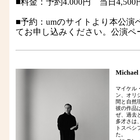
■料金：予約4.000円 当日4,500
■予約：umのサイトより本公
てお申し込みください。公演ペ
Micha
マイケル
ン、オリ
間と自然
彼の作品
ぜ、過去
多才さは
トスペシ
た。