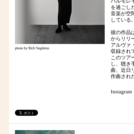
バルモレ
を過ごし
音楽が空
している
彼の作品
からリリ
アルヴァ
photo by Rich Stapleton
収録され
このツア
し、聴き
曲、近日
作曲され
Instagra