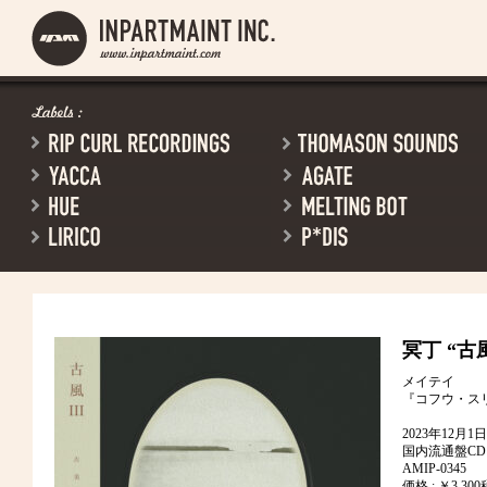
冥丁
“古風
メイテイ
『コフウ・ス
2023年12月
国内流通盤CD
AMIP-0345
価格 : ￥3,30