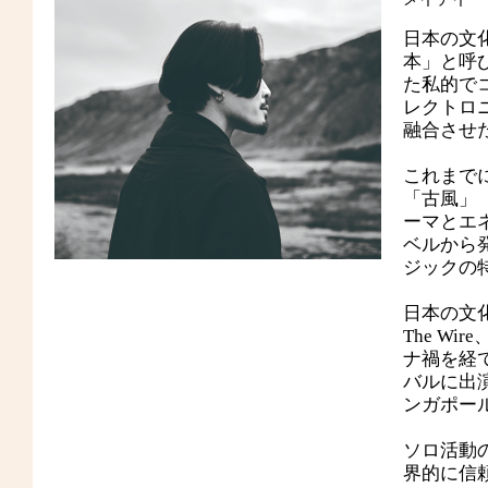
日本の文
本」と呼
た私的で
レクトロ
融合させ
これまでに「
「古風」（P
ーマとエ
ベルから
ジックの
日本の文
The Wir
ナ禍を経てS
バルに出
ンガポー
ソロ活動の傍
界的に信