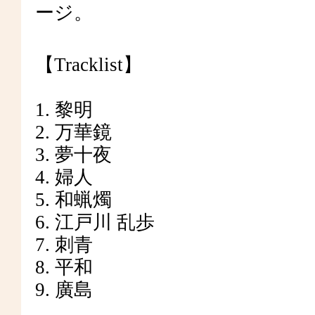
ージ。
【Tracklist】
1. 黎明
2. 万華鏡
3. 夢十夜
4. 婦人
5. 和蝋燭
6. 江戸川 乱歩
7. 刺青
8. 平和
9. 廣島