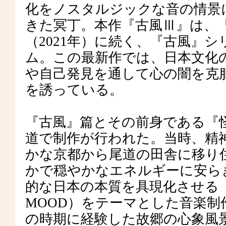
化をノスタルジックな音の情景
きた冥丁。本作『古風Ⅲ』は、『
（2021年）に続く、『古風』
ム。この最新作では、日本文化
や自己発見を通して心の闇を克
を誘っている。
『古風』篇とその前身である『
道で制作が行われた。当時、精
かな京都から尾道の田舎に移り
かで穏やかなエネルギーに安ら
的な日本の本質を具現化させる「失日
MOOD）をテーマとした音楽
の時期に経験した故郷の心象風