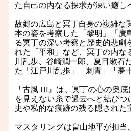
た自己の内なる探求が深い癒し
故郷の広島と冥丁自身の複雑な
本の姿を考察した「黎明」「廣
る冥丁の深い考察と歴史的悲劇
れた「平和」など、冥丁の内な
川乱歩、谷崎潤一郎、夏目漱石
た「江戸川乱歩」「刺青」「夢
「古風 III』は、冥丁の心の
を見えない糸で過去へと結びつ
史や私的な痕跡の残る隠された
マスタリングは畠山地平が担当。