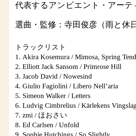
代表するアンビエント・アーテ
選曲・監修：寺田俊彦（雨と休
トラックリスト
1. Akira Kosemura / Mimosa, Spring Tend
2. Elliott Jack Sansom / Primrose Hill
3. Jacob David / Nowesind
4. Giulio Fagiolini / Libero Nell’aria
5. Simeon Walker / Letters
6. Ludvig Cimbrelius / Kärlekens Vingsla
7. zmi / ほおさい
8. Ed Carlsen / Unfold
9. Sophie Hutchings / So Slightly