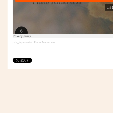
pdis_inpartmaint
·
Piano Tenderness