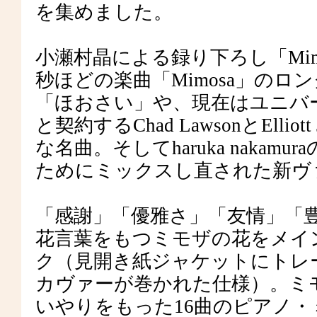
を集めました。
小瀬村晶による録り下ろし「Mimosa, 
秒ほどの楽曲「Mimosa」のロ
「ほおさい」や、現在はユニバー
と契約するChad LawsonとEllio
な名曲。そしてharuka nakam
ためにミックスし直された新ヴ
「感謝」「優雅さ」「友情」「
花言葉をもつミモザの花をメイ
ク（見開き紙ジャケットにトレ
カヴァーが巻かれた仕様）。ミ
いやりをもった16曲のピアノ