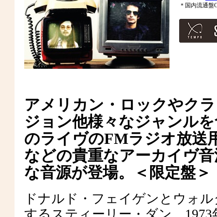
＊国内流通盤C
アメリカン・ロックやクラ
ジョン他様々なジャンルを
のライヴのFMラジオ放送
などの貴重なアーカイヴ音源シ
な音源が登場。＜限定盤＞
ドナルド・フェイゲンとウォル
するスティーリー・ダン。197