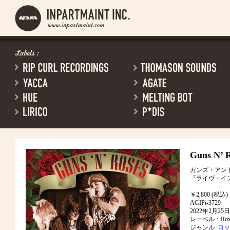
Guns N’ 
ガンズ・アン
『ライヴ・イン
￥2,800 (税込)
AGIPi-3729
2022年2月2
レーベル：Rox 
ジャンル :
ロッ