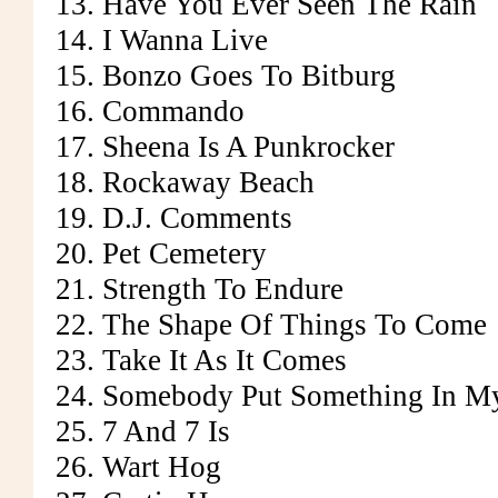
13. Have You Ever Seen The Rain
14. I Wanna Live
15. Bonzo Goes To Bitburg
16. Commando
17. Sheena Is A Punkrocker
18. Rockaway Beach
19. D.J. Comments
20. Pet Cemetery
21. Strength To Endure
22. The Shape Of Things To Come
23. Take It As It Comes
24. Somebody Put Something In M
25. 7 And 7 Is
26. Wart Hog