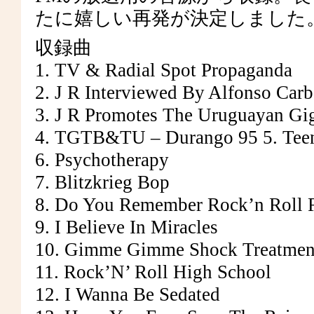
たに嬉しい再発が決定しました
収録曲
1. TV & Radial Spot Propaganda
2. J R Interviewed By Alfonso Car
3. J R Promotes The Uruguayan Gi
4. TGTB&TU – Durango 95 5. Tee
6. Psychotherapy
7. Blitzkrieg Bop
8. Do You Remember Rock’n Roll 
9. I Believe In Miracles
10. Gimme Gimme Shock Treatmen
11. Rock’N’ Roll High School
12. I Wanna Be Sedated