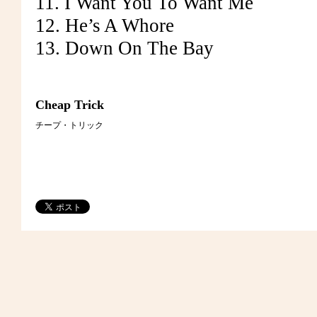
11. I Want You To Want Me
12. He’s A Whore
13. Down On The Bay
Cheap Trick
チープ・トリック