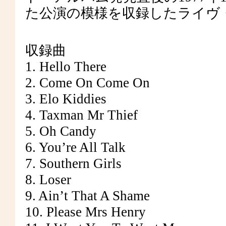
た公演の模様を収録したライヴ
収録曲
1. Hello There
2. Come On Come On
3. Elo Kiddies
4. Taxman Mr Thief
5. Oh Candy
6. You’re All Talk
7. Southern Girls
8. Loser
9. Ain’t That A Shame
10. Please Mrs Henry