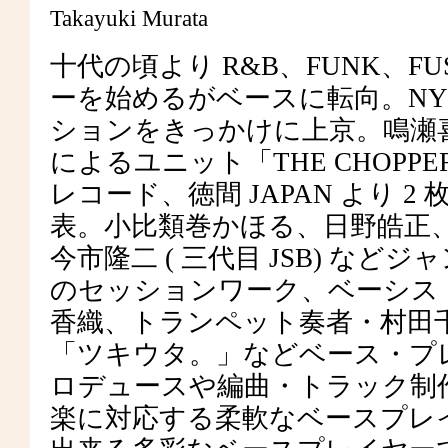
Takayuki Murata
十代の頃より R&B、FUNK、F
ーを始めるがベースに転向。NYのギ
ションをきっかけに上京。鳴瀬喜
によるユニット「THE CHOPPE
レコード、徳間 JAPAN より 
表。小比類巻かほる、日野皓正、
今市隆二 ( 三代目 JSB) などジャン
のセッションワーク、ベーシスト・
香織、トランペット奏者・村田
「ツキウタ。」などベース・プ
ロデュースや編曲・トラック制
楽に対応する柔軟なベースプレ