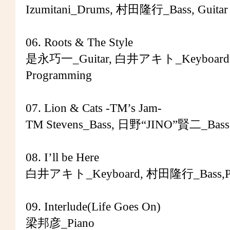
Izumitani_Drums, 村田隆行_Bass, Guitar S
06. Roots & The Style
是永巧一_Guitar, 白井アキト_Keyboard, M
Programming
07. Lion & Cats -TM’s Jam-
TM Stevens_Bass, 日野“JINO”賢二_Bas
08. I’ll be Here
白井アキト_Keyboard, 村田隆行_Bass,Prog
09. Interlude(Life Goes On)
梁邦彦_Piano