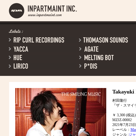
Takayuki
村田隆行
『ザ・スマイ
￥ 3,300 (税込)
MZJZ-00002
2021年7月2
レーベル：
Mze
ジャンル :
ジャ