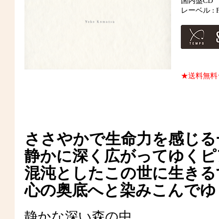
国内盤CD
レーベル : Fl
★送料無料
ささやかで生命力を感じる
静かに深く広がってゆく
混沌としたこの世に生きる
心の奥底へと染みこんでゆ
静かな深い森の中