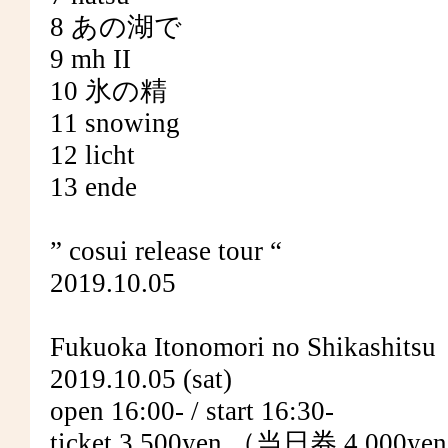
8 あの湖で
9 mh II
10 氷の精
11 snowing
12 licht
13 ende
” cosui release tour “
2019.10.05
Fukuoka Itonomori no Shikashitsu
2019.10.05 (sat)
open 16:00- / start 16:30-
ticket 3,500yen （当日券 4,000y