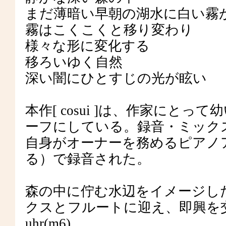
まだ薄暗い早朝の湖水に白い霧
霧はこくこくと移り変わり
様々な形に変化する
移ろいゆく自然
深い闇にひとすじの光が眩い
本作[ cosui ]は、作家にと
ーフにしている。録音・ミック
自身がオーナーを務めるピアノア
る）で録音された。
森の中に佇む水辺をイメージした c
クスとフルートに迎え、即興を交えて
uhr(m6)。