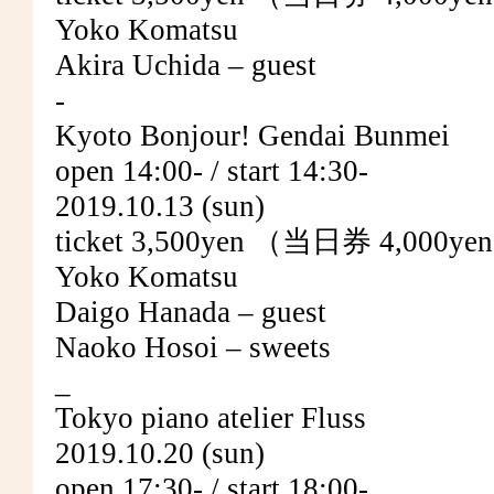
Yoko Komatsu
Akira Uchida – guest
-
Kyoto Bonjour! Gendai Bunmei
open 14:00- / start 14:30-
2019.10.13 (sun)
ticket 3,500yen （当日券 4,000y
Yoko Komatsu
Daigo Hanada – guest
Naoko Hosoi – sweets
_
Tokyo piano atelier Fluss
2019.10.20 (sun)
open 17:30- / start 18:00-