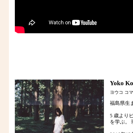
Yoko K
ヨウコ コ
福島県生
5 歳よ
を学ぶ。 