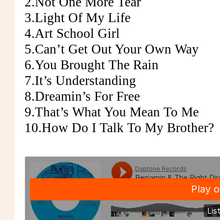
2.Not One More Tear
3.Light Of My Life
4.Art School Girl
5.Can’t Get Out Your Own Way
6.You Brought The Rain
7.It’s Understanding
8.Dreamin’s For Free
9.That’s What You Mean To Me
10.How Do I Talk To My Brother?