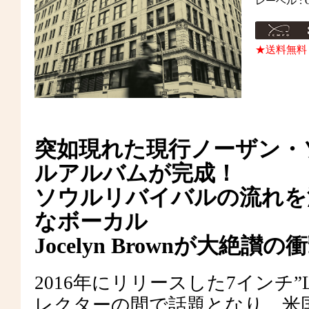
レーベル : Co
★送料無料
突如現れた現行ノーザン・
ルアルバムが完成！
ソウルリバイバルの流れを
なボーカル
Jocelyn Brownが大絶
2016年にリリースした7インチ”Lig
レクターの間で話題となり、米国の名門