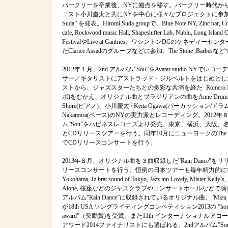
バークリーを卒業後、NYに拠点を移す。バークリー時代か
ニスト小川慶太と共にNYを中心に様々なプロジェクトに参加。200
Suda” を発表。Hiromi Suda groupで、Blue Note NY, Zinc bar, Corne
cafe, Rockwood music Hall, Shapeshifter Lab, Nublu, Long Island C
FestivalやLive at Gantries、ワシントンDCのケネディー
たClarice Assadのグループなどに参加。The Stone ,Barbe
2012年１月、2nd アルバム”Sou”をAvatar studio NY
サー／ギタリストにアストラッド・ジルベルトをはじめとし
ストから、ジャズスターたちとの多彩な共演を経た Romero L
ボ)をむかえ、オリジナル曲とブラジリアンの曲をAnne Drummon
Shore(ピアノ)、小川慶太 / Keita Ogawa(パーカッション/ドラム)
Nakamura(ベース)のNYの実力派とレコーディング。2012年
ム”Sou”をハピネスレコーズより発売。東京、横浜、大阪
とCDリリースツアーを行う。同年10月にニューヨークのThe Cornelia
でCDリリースコンサートを行う。
2013年８月、オリジナル曲を３曲収録した”Rain Dance”をリリー
リースコンサートを行う。恒例の日本ツアーも毎年精力的に行いMo
Yokohama, Jz brat sound of Tokyo, Jazz inn Lovely, Mister Kelly’s, 
Alone, 桜座などのジャズクラブやコンサートホールなどで
アルバム”Rain Dance”に収録されているオリジナル曲、”Mizu n
が18th USA ソングライティングコンペティション2013の “honorab
award”（奨励賞)を受賞、また11th インターナショナルア
アワード2014ファイナリストにも選ばれる。2ndアルバム”Sou”の収