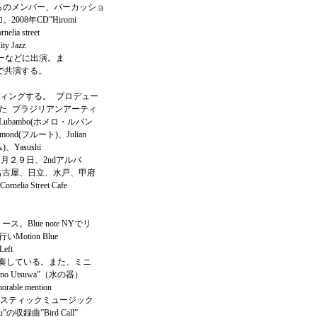
らのメンバー、パーカッショ
8年CD”Hiromi
lia street
ity Jazz
センターなどに出演。ま
sなどで共演する。
でレコーディングする。 プロデュー
た ブラジリアンアーティ
ubambo(ホメロ・ルバン
d(フルート)、Julian
、Yasushi
８月２９日、2ndアルバ
、名古屋、日立、水戸、甲府
 Street Cafe
ス。Blue note NYでリ
tion Blue
Left
演奏している。また、ミニ
o Utsuwa”（水の器）
le mention
コースティックミュージック
録曲”Bird Call”