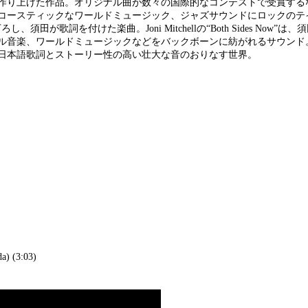
作り上げた作品。オリジナル曲が数々の国際的なコンテストで受賞する
コースティックなワールドミュージック、ジャズサウンドにロックのテ
下ろし、須田が歌詞を付けた楽曲。Joni Mitchellの“Both Sides Now”
ル音楽、ワールドミュージックなどをバックボーンに紡がれるサウンド
日本語歌詞とストーリー性の高い壮大な音のおりなす世界。
a) (3:03)