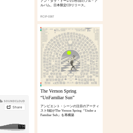
アン・ダラ・トーレの3作目のフル・ア
ルバム。日本限定CDリリース。
RCIP-0387
The Vernon Spring
“UnFamiliar Sun”
アンビエント・シーンの注目のアーティ
スト8組がThe Vernon Spring『Under a
Familiar Sub』を再構築