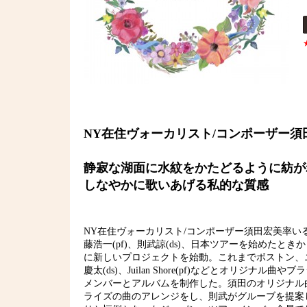
NY在住ヴォーカリスト/コンポーザー須田宏美率
静寂な湖面に水紋をかたどるように紡が
しなやかに歌いあげる私的な質感
NY在住ヴォーカリスト/コンポーザー須田宏美率いるNe
藤浩一(pf)、則武諒(ds)、日本ツアーを始めたと
に新しいプロジェクトを始動。これまでボストン、ニューヨークで
慶太(ds)、Juilan Shore(pf)などとオ
メンバーとアルバムを制作した。須田のオリジナル
ライズの曲のアレンジをし、則武がグルーブを提案した”Ne