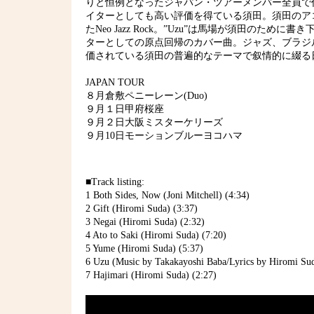
りと恒例となったジャパン・ツアーメンバー全員で
イターとしても高い評価を得ている須田。須田のア
たNeo Jazz Rock。”Uzu”は馬場が須田のために書き
ターとしての原点回帰のカバー曲。ジャズ、ブラジ
価されている須田の普遍的なテーマで叙情的に綴る
JAPAN TOUR
８月倉敷ペニーレーン(Duo)
９月１日甲府桜座
９月２日大阪ミスターケリーズ
９月10日モーションブルーヨコハマ
■Track listing:
1 Both Sides, Now (Joni Mitchell) (4:34)
2 Gift (Hiromi Suda) (3:37)
3 Negai (Hiromi Suda) (2:32)
4 Ato to Saki (Hiromi Suda) (7:20)
5 Yume (Hiromi Suda) (5:37)
6 Uzu (Music by Takakayoshi Baba/Lyrics by Hiromi Sud
7 Hajimari (Hiromi Suda) (2:27)