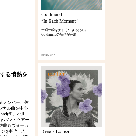
Goldmund
“In Each Moment”
一瞬一瞬を美しく生きるために
Goldmundの新作が完成
PDIP-6617
する情熱を
ているメンバー、佐
リジナル曲を中心
d(fl)、小川
たジャパン・ツアー
佐藤もヴォーカ
Renata Louisa
レンジを担当した