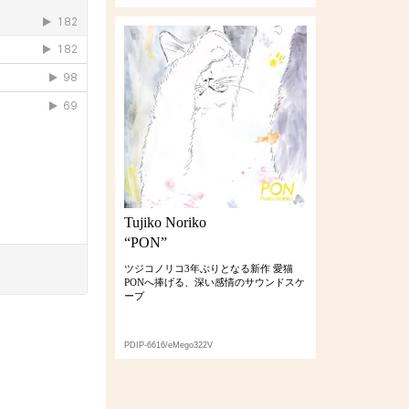
Tujiko Noriko
“PON”
ツジコノリコ3年ぶりとなる新作 愛猫
PONへ捧げる、深い感情のサウンドスケ
ープ
PDIP-6616/eMego322V