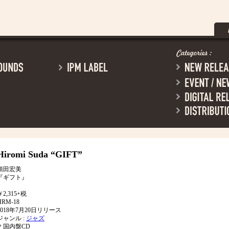
Hiromi Suda
“GIFT”
須田宏美
『ギフト』
￥2,315+税
HRM-18
2018年7月20日リリース
ジャンル :
ジャズ
＊国内盤CD