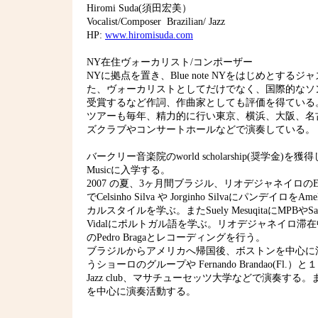
Hiromi Suda(須田宏美）
Vocalist/Composer Brazilian/ Jazz
HP:
www.hiromisuda.com
NY在住ヴォーカリスト/コンポーザー
NYに拠点を置き、Blue note NYをはじめとす
た、ヴォーカリストとしてだけでなく、国際的なソ
受賞するなど作詞、作曲家としても評価を得ている
ツアーも毎年、精力的に行い東京、横浜、大阪、名
ズクラブやコンサートホールなどで演奏している。
バークリー音楽院のworld scholarship(奨学金)を獲得し、Be
Musicに入学する。
2007 の夏、3ヶ月間ブラジル、リオデジャネイロのEscola Po
でCelsinho Silva や Jorginho Silvaにパンデイロを
カルスタイルを学ぶ。またSuely MesuqitaにMPBやS
Vidalにポルトガル語を学ぶ。リオデジャネイロ滞
のPedro Bragaとレコーディングを行う。
ブラジルからアメリカへ帰国後、ボストンを中心に活動する c
うショーロのグループや Fernando Brandao(Fl.
Jazz club、マサチューセッツ大学などで演奏す
を中心に演奏活動する。