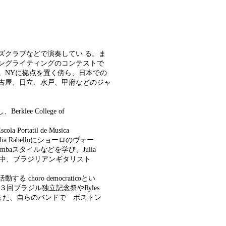
るジャズクラブなどで演奏してい る。ま
ングライティングのコンテストで
。NYに拠点を置く傍ら、日本での
古屋、日立、水戸、甲府などのジャ
rklee College of
rtatil de Musica
Amelia Rabelloにショーロのヴォー
ambaスタイルなどを学び、Julia
在中、ブラジリアンギタリスト
horo democraticoとい
）と１３回ブラジル独立記念祭やRyles
る。また、自らのバンドで ボストン