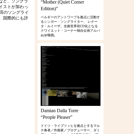
など、ソングラ
“Mother (Quiet Corner
イストが加わっ
Edition)”
は、須田のソングライ
ベルギーのアントワープを拠点に活動す
。国際的にも評
るシンガー・ソングライター、 レナー
タ・ルイーザ。全曲世界初CD化となる
クワイエット・コーナー独自企画アルバ
ムが発売。
RCIP-0386
Damian Dalla Torre
“People Pleaser”
ドイツ・ライプツィヒを拠点とするマル
チ奏者／作曲家／プロデューサー、ダミ