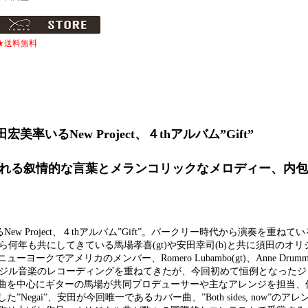
★送料無料
いるNew Project、４thアルバム”Gift”
れる叙情的な言葉とメランコリックなメロディー、内包
w Project、４thアルバム”Gift”。バークリー時代から演奏を重ね
きから何年も共にしてきている馬場孝喜(gt)や安田幸司(b)と共に須田のオ
アメリカのメンバー、Romero Lubambo(gt)、Anne Drummon
リジナル曲やブラジル音楽のレコーディングを重ねてきたが、今回初めて恒例となっ
曲を中心にギターの馬場が共同プロデューサーや主なアレンジを担当、
gai”、安田が今回唯一であるカバー曲、”Both sides, now”のア