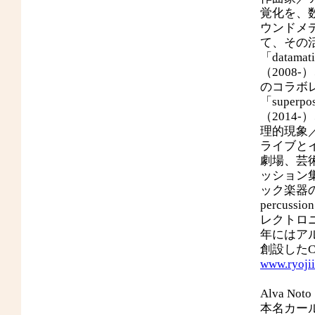
覚化を、
ウンドメ
て、その
「datama
（2008
のコラボレ
「superpo
（2014-
理的現象
ライブと
劇場、芸
ッション集
ック楽器の
percus
レクトロ
年にはア
創設したCol
www.ryoji
Alva Noto
本名カー