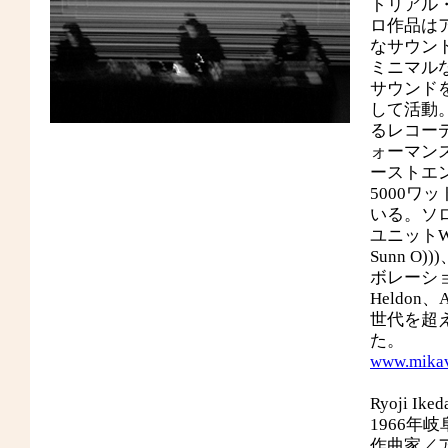
トリアル
ロ作品は
なサウン
ミニマル
サウンドを生
して活動。
るレコー
ォーマン
ーストエ
5000
いる。ソロやP
ユニットWWW
Sunn O
ボレーショ
Heldon、A
世代を超
た。
www.mikav
Ryoji Iked
1966
作曲家／