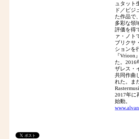
ュタット
ド／ビジ
た作品で
多彩な領
評価を得
ァ・ノトで
ブリクサ
ションを
『Vrio
た。20
ザレス・
共同作曲
れた。また
Raster
2017年
始動。
www.alvan