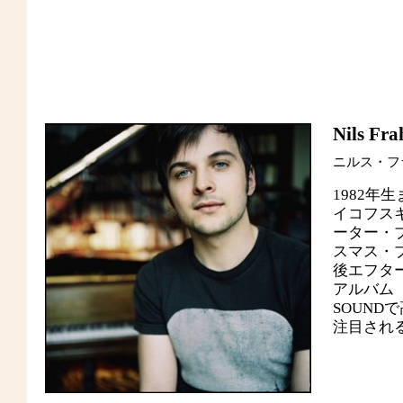
Nils Fr
ニルス・フ
1982
イコフスキ
ーター・ブ
スマス・プ
後エフタ
アルバム『F
SOUN
注目され