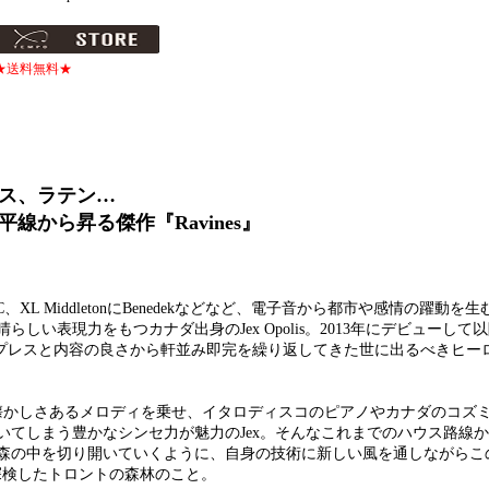
★送料無料★
ス、ラテン…
から昇る傑作『Ravines』
SASAC、XL MiddletonにBenedekなどなど、電子音から都市や感情の躍動を
い表現力をもつカナダ出身のJex Opolis。2013年にデビューして
、少数のプレスと内容の良さから軒並み即完を繰り返してきた世に出るべきヒ
懐かしさあるメロディを乗せ、イタロディスコのピアノやカナダのコズ
いてしまう豊かなシンセ力が魅力のJex。そんなこれまでのハウス路線
森の中を切り開いていくように、自身の技術に新しい風を通しながらこ
期に探検したトロントの森林のこと。