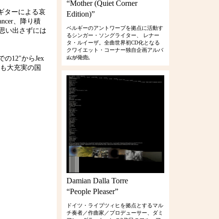
“Mother (Quiet Corner
のギターによる哀
Edition)”
ncer、降り積
ベルギーのアントワープを拠点に活動す
面を思い出さずには
るシンガー・ソングライター、 レナー
タ・ルイーザ。全曲世界初CD化となる
クワイエット・コーナー独自企画アルバ
ムが発売。
の12″からJex
RCIP-0386
ても大充実の国
Damian Dalla Torre
“People Pleaser”
ドイツ・ライプツィヒを拠点とするマル
チ奏者／作曲家／プロデューサー、ダミ