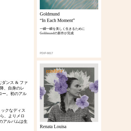
Goldmund
“In Each Moment”
一瞬一瞬を美しく生きるために
Goldmundの新作が完成
PDIP-6617
生むダンス & ファ
以降、自身のレ
ーロー。初のアル
ミックなディス
から、よりメロ
のアルバムは生
Renata Louisa