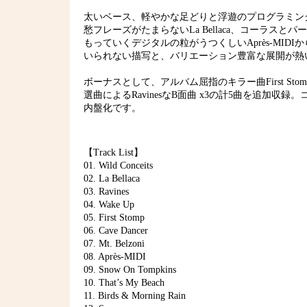
太いベース、軽やかな足どりと浮遊のプログラミングが架
愁フレーズがたまらないLa Bellaca、コーラスとパーカ
もっていくデジタルの粒がうつくしいAprès-MIDI
いられない描写と、バリエーション豊富な展開が熱
ボーナスとして、アルバム屈指のキラー曲First Stompの
選曲によるRavinesなB面曲 x3の計5曲を追加
内盤化です。
【Track List】
01. Wild Conceits
02. La Bellaca
03. Ravines
04. Wake Up
05. First Stomp
06. Cave Dancer
07. Mt. Belzoni
08. Après-MIDI
09. Snow On Tompkins
10. That’s My Beach
11. Birds & Morning Rain