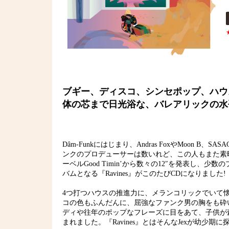
ブギー、ディスコ、シンセポップ、ハウ
体の芯まで日光浴な、バレアリックの水平線
Dâm-Funkにはじまり、Andras FoxやMoon B、
ンクのプロデューサーは数いれど、この人もまた素晴らし
ーベルGood Timin’から数々の12″を発表し
バムとなる『Ravines』がこのたびCDになりました!
4つ打つハウスの推進力に、メランコリックでいて
コの色もふんだんに、屈強なファンク男の胸をも砕
ディや往年のポップなフレーズに目をあて、子供が
まれました。『Ravines』とはそんなJexが幼少