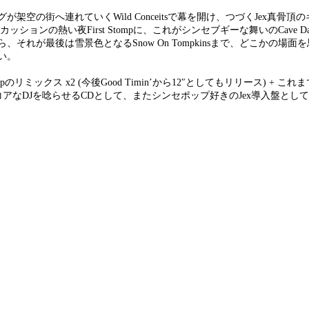
空の街へ連れていくWild Conceitsで幕を開け、つづくJex真骨頂
ッションの熱い夜First Stompに、これがシンセブギーな舞いのCave Da
から、それが最後は雪景色となるSnow On Tompkinsまで、どこかの場
い。
リミックス x2 (今後Good Timin’から12″としてもリリース) + これまで
収録。コアなDJを唸らせるCDとして、またシンセポップ好きのJex導入盤とし