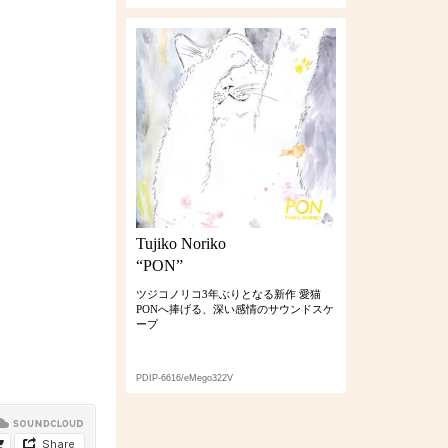
Tujiko Noriko
“PON”
ツジコノリコ3年ぶりとなる新作 愛猫
PONへ捧げる、深い感情のサウンドスケ
ープ
PDIP-6616/eMego322V