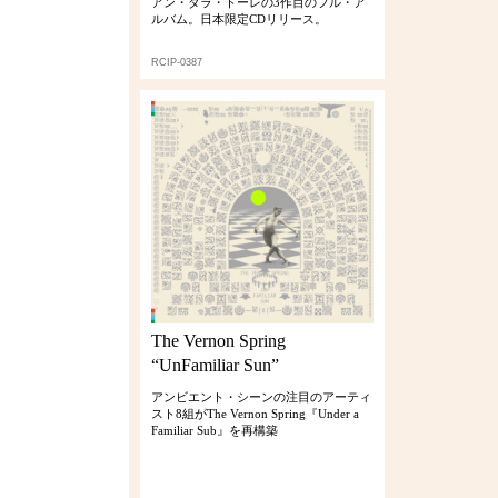
アン・ダラ・トーレの3作目のフル・ア
ルバム。日本限定CDリリース。
RCIP-0387
The Vernon Spring
“UnFamiliar Sun”
アンビエント・シーンの注目のアーティ
スト8組がThe Vernon Spring『Under a
Familiar Sub』を再構築