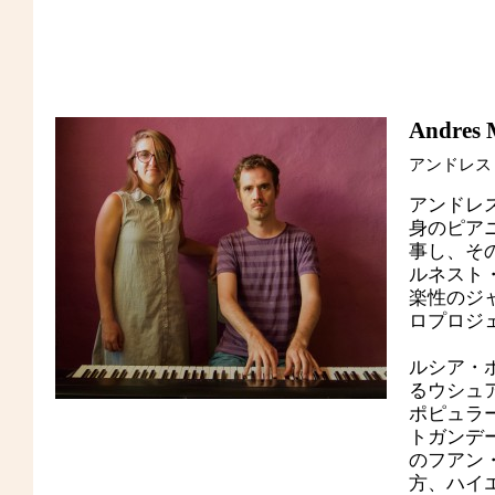
Andres 
アンドレス
アンドレ
身のピア
事し、そ
ルネスト
楽性のジ
ロプロジ
ルシア・
るウシュ
ポピュラ
トガンデ
のフアン
方、ハイ