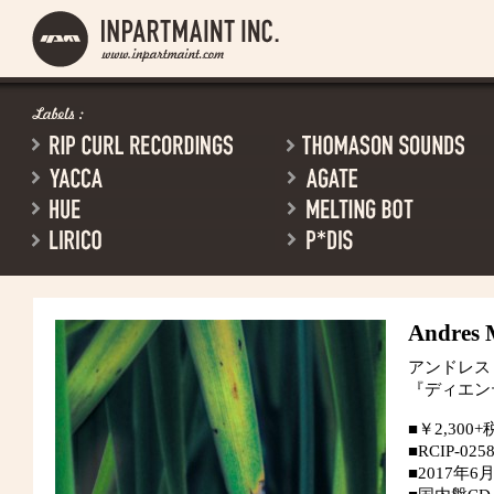
Andres 
アンドレス
『ディエン
■￥2,300+
■RCIP-025
■2017年