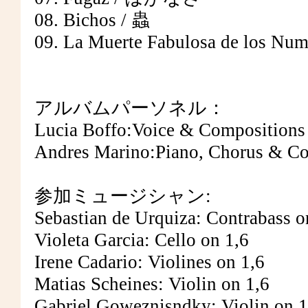
08. Bichos / 蟲
09. La Muerte Fabulosa de lo
アルバムパーソネル：
Lucia Boffo:Voice & Compositions
Andres Marino:Piano, Chorus & C
参加ミュージシャン:
Sebastian de Urquiza: Contrabass o
Violeta Garcia: Cello on 1,6
Irene Cadario: Violines on 1,6
Matias Scheines: Violin on 1,6
Gabriel Goweznisndky: Violin on 1