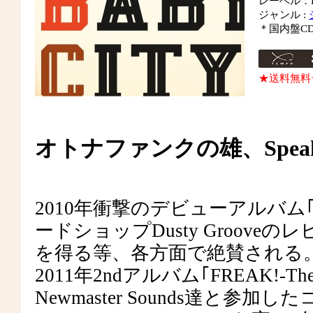
レーベル：Bla
ジャンル :
＊国内盤C
★送料無料
オトナファンクの雄、Speak
2010年衝撃のデビューアルバム｢S
ードショップDusty Groov
を得る等、各方面で絶賛される
2011年2ndアルバム｢FREAK!-The Ot
Newmaster Sounds達と参