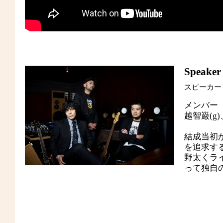
Speaker 
スピーカー
メンバー
越智巌(g)
結成当初
を追求す
野太くラ
って独自