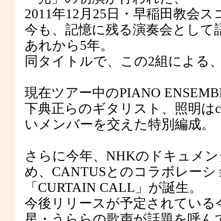
2011年12月25日・早稲田教会
今も、記憶に残る演奏会として
あれから5年。
同タイトルで、この2組による
現在ツアー中のPIANO ENS
下典正らのギタリスト、照明はchik
いメンバーを交えた特別編成。
さらに今年、NHKのドキュメ
め、CANTUSとのコラボレー
「CURTAIN CALL」が誕生。
今後リリースが予定されている
星・うららの歌声が話題を呼ん