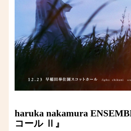
haruka nakamura ENS
コール Ⅱ』