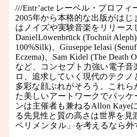
///Entr’acte レーベル・プロフィ
2005年から本格的な出版がはし
はノイズや実験音楽をリリースし、現在で
DanielLöwenbrück (Tochnit Alep
100%Silk)、Giuseppe Ielasi (Senuf
Eczema)、Sam Kidel (The Death Of
など、コンセプト力強い電子
ロ、追求していく現代のテクノ
多彩な顔ぶれがそろう。これら
た美しいアートワークでパッケー
ンは主催者も兼ねるAllon Kay
る先見性と質の高さは世界を見
ペリメンタル」を考えるなら外す