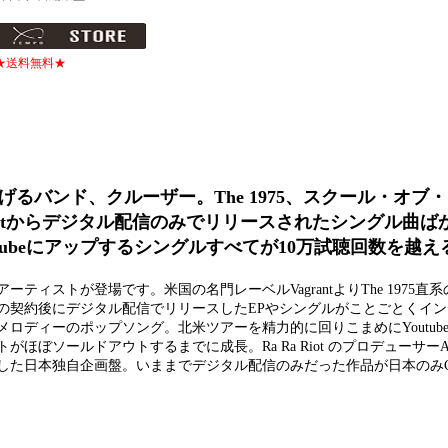
★送料無料★
げるバンド、クルーザー。The 1975、スクール・オブ
rantからデジタル配信のみでリリースされたシングル曲ば
beにアップするシングルすべてが10万試聴回数を越
ーティストが登場です。米国の名門レーベルVagrantよりThe 1975直
との契約後にデジタル配信でリリースしたEPやシングルがことごとくイ
ィーのポップソング。北米ツアーを精力的に回りこまめにYoutubeやSo
゙ソールドアウトするまでに成長。Ra Ra Riot のプロデューサーAndr
ルした日本独自企画盤。いままでデジタル配信のみだった作品が日本の