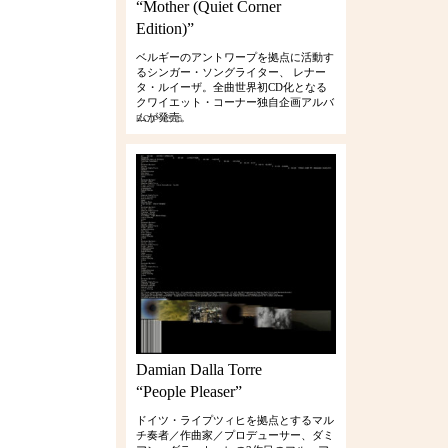
“Mother (Quiet Corner
Edition)”
ベルギーのアントワープを拠点に活動す
るシンガー・ソングライター、 レナー
タ・ルイーザ。全曲世界初CD化となる
クワイエット・コーナー独自企画アルバ
ムが発売。
RCIP-0386
Damian Dalla Torre
“People Pleaser”
ドイツ・ライプツィヒを拠点とするマル
チ奏者／作曲家／プロデューサー、ダミ