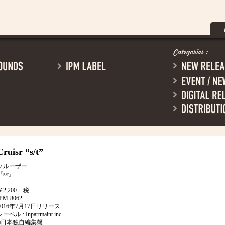
Cruisr
“s/t”
クルーザー
『s/t』
￥2,200 + 税
IPM-8062
2016年7月17日リリース
ーベル : Inpartmaint inc.
■日本独自編集盤