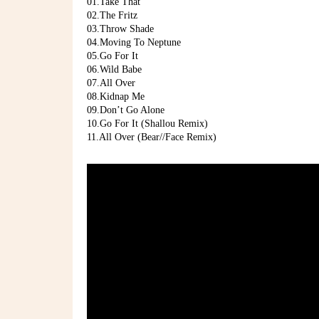
01.Take That
02.The Fritz
03.Throw Shade
04.Moving To Neptune
05.Go For It
06.Wild Babe
07.All Over
08.Kidnap Me
09.Don’t Go Alone
10.Go For It (Shallou Remix)
11.All Over (Bear//Face Remix)