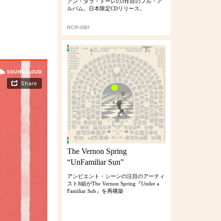
アン・ダラ・トーレの3作目のフル・ア
ルバム。日本限定CDリリース。
RCIP-0387
The Vernon Spring
“UnFamiliar Sun”
アンビエント・シーンの注目のアーティ
スト8組がThe Vernon Spring『Under a
Familiar Sub』を再構築