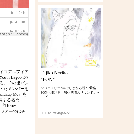
フィラデルフィア
Tujiko Noriko
h Lagoonの
“PON”
する。その後バン
ツジコノリコ3年ぶりとなる新作 愛猫
 たメンバーを
PONへ捧げる、深い感情のサウンドスケ
dnap Me』を
ープ
が所属する名門
『Throw
のツアーではチ
PDIP-6616/eMego322V