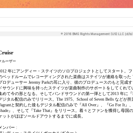
Cruisr
クルーザー
2012 年にアンディー・ステイツのソロプロジェクトとしてスタート。
のベッドルームでレコーディングされた楽曲はステイツが連絡を取った Yout
プロデューサー Jeremy Parkの耳に入り、彼のプロデュースのもと完成
ドサウンドに興味を持ったステイツが楽曲制作のサポートをしてくれてい
集めて今の形となる。そしてバンドサウンドの第一弾として2013 年に『Ki
デジタル配信のみでリリース。The 1975、School of Seven Bells など
Vagrantと契約した後もデジタル配信のみで『All Over』、『Go For It』、
Shade』、そして『Take That』をリリース。着々とファンを獲得し母国
ケットがほぼソールドアウトするまでに成長。
メンバー :