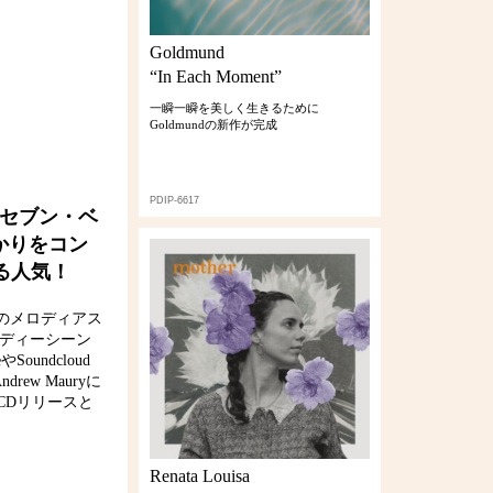
Goldmund
“In Each Moment”
一瞬一瞬を美しく生きるために
Goldmundの新作が完成
PDIP-6617
・セブン・ベ
かりをコン
える人気！
系のメロディアス
ンディーシーン
undcloud
ew Mauryに
みCDリリースと
Renata Louisa