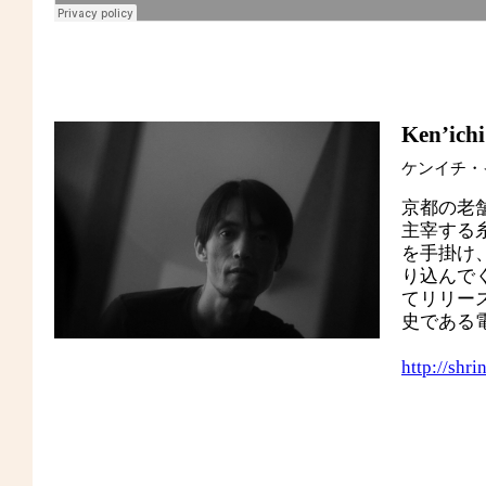
Ken’ichi
ケンイチ・イ
京都の老舗電
主宰する糸
を手掛け
り込んで
てリリース
史である
http://shri