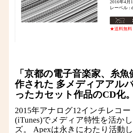
2016年4
レーベル : due
★送料無料
「京都の電子音楽家、糸魚
作された 多メディアアルハ
ったカセット作品のCD化
2015年アナログ12インチレコ
(iTunes)でメディア特性を活
ズ。 Apexは永きにわたり活動し