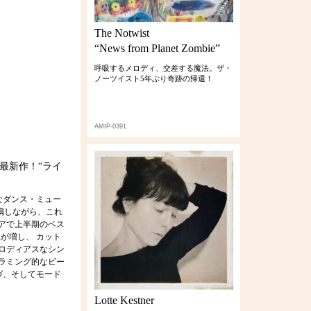
The Notwist
“News from Planet Zombie”
呼吸するメロディ、交差する魔法。ザ・
ノーツイスト5年ぶり奇跡の帰還！
AMIP-0391
の最新作！“ライ
なダンス・ミュー
鳴しながら、これ
ィアで上半期のベス
が増し、 カット
ロディアスなシン
ラミング的なビー
ヴ、そしてモード
Lotte Kestner