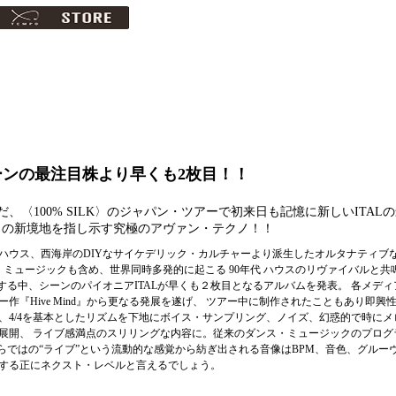
シーンの最注目株より早くも2枚目！！
〈100% SILK〉のジャパン・ツアーで初来日も記憶に新しいITAL
クの新境地を指し示す究極のアヴァン・テクノ！！
ハウス、西海岸のDIYなサイケデリック・カルチャーより派生したオルタナティブ
ミュージックも含め、世界同時多発的に起こる 90年代 ハウスのリヴァイバルと共
する中、シーンのパイオニアITALが早くも２枚目となるアルバムを発表。 各メデ
『Hive Mind』から更なる発展を遂げ、 ツアー中に制作されたこともあり即興性
、4/4を基本としたリズムを下地にボイス・サンプリング、ノイズ、幻惑的で時にメ
展開、 ライブ感満点のスリリングな内容に。従来のダンス・ミュージックのプログ
らではの“ライブ”という流動的な感覚から紡ぎ出される音像はBPM、音色、グルー
する正にネクスト・レベルと言えるでしょう。