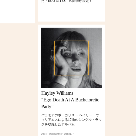
た「EGO NITES」の開催が決定！
Hayley Williams
“Ego Death At A Bachelorette
Party”
パラモアのボーカリスト ヘイリー・ウ
ィリアムスによる17曲のシングルトラッ
クを収録したアルバム
AMIP-0386/AMIP-0387LP