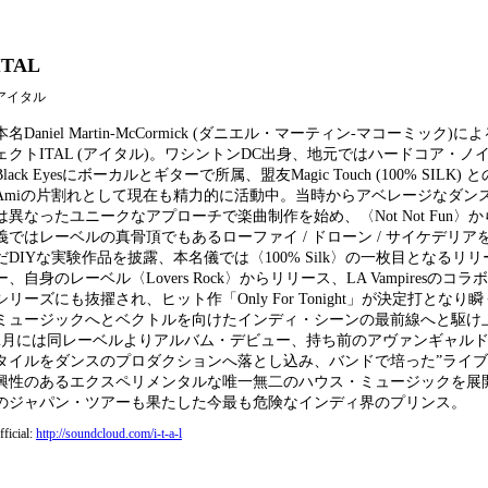
ITAL
アイタル
本名Daniel Martin-McCormick (ダニエル・マーティン-マコーミック
ェクトITAL (アイタル)。ワシントンDC出身、地元ではハードコア・ノ
Black Eyesにボーカルとギターで所属、盟友Magic Touch (100% SILK)
Amiの片割れとして現在も精力的に活動中。当時からアベレージなダン
は異なったユニークなアプローチで楽曲制作を始め、〈Not Not Fun〉からSe
義ではレーベルの真骨頂でもあるローファイ / ドローン / サイケデリア
だDIYな実験作品を披露、本名儀では〈100% Silk〉の一枚目となるリ
ー、自身のレーベル〈Lovers Rock〉からリリース、LA Vampiresのコ
シリーズにも抜擢され、ヒット作「Only For Tonight」が決定打とな
ミュージックへとベクトルを向けたインディ・シーンの最前線へと駆け
2月には同レーベルよりアルバム・デビュー、持ち前のアヴァンギャル
タイルをダンスのプロダクションへ落とし込み、バンドで培った”ライブ
興性のあるエクスペリメンタルな唯一無二のハウス・ミュージックを展
のジャパン・ツアーも果たした今最も危険なインディ界のプリンス。
fficial:
http://soundcloud.com/i-t-a-l