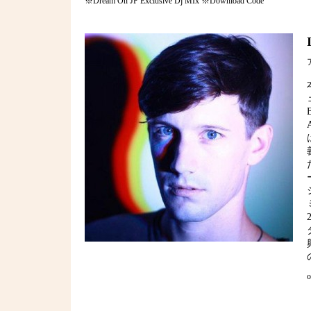
※Dream On JP Exclusive Dj MIx ※Download Code
o