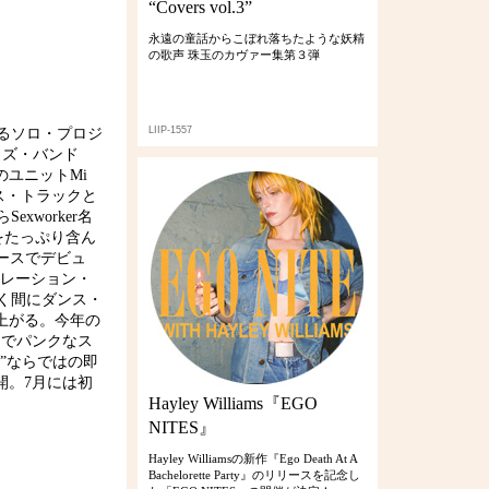
“Covers vol.3”
永遠の童話からこぼれ落ちたような妖精
の歌声 珠玉のカヴァー集第３弾
LIIP-1557
)によるソロ・プロジ
イズ・バンド
 とのユニットMi
ス・トラックと
xworker名
をたっぷり含ん
リースでデビュ
ラボレーション・
り瞬く間にダンス・
上がる。今年の
ドでパンクなス
”ならではの即
開。7月には初
Hayley Williams『EGO
NITES』
Hayley Williamsの新作『Ego Death At A
Bachelorette Party』のリリースを記念し