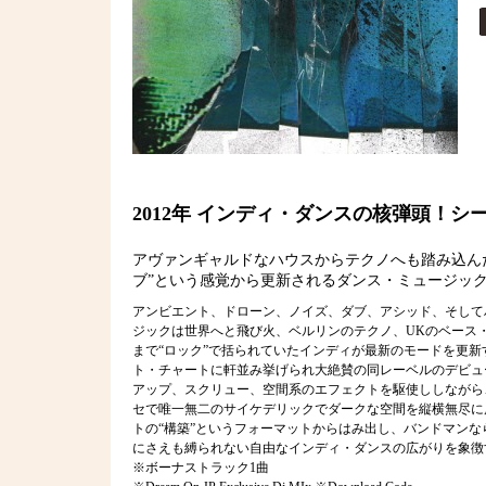
2012年 インディ・ダンスの核弾頭！
アヴァンギャルドなハウスからテクノへも踏み込んだ、
ブ”という感覚から更新されるダンス・ミュージッ
アンビエント、ドローン、ノイズ、ダブ、アシッド、そして
ジックは世界へと飛び火、ベルリンのテクノ、UKのベース・
まで“ロック”で括られていたインディが最新のモードを更新
ト・チャートに軒並み挙げられ大絶賛の同レーベルのデビュー作
アップ、スクリュー、空間系のエフェクトを駆使ししながら
セで唯一無二のサイケデリックでダークな空間を縦横無尽に
トの“構築”というフォーマットからはみ出し、バンドマンな
にさえも縛られない自由なインディ・ダンスの広がりを象徴
※ボーナストラック1曲