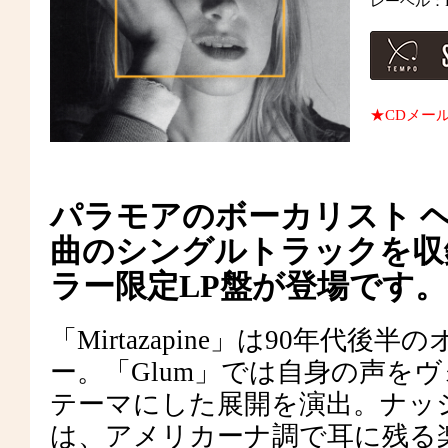
レーベル：Post
★CDメー
パラモアのボーカリスト 
曲のシングルトラックを収
ラー限定LP盤が登場です。
「Mirtazapine」は90年
ー。「Glum」では自身の声を
テーマにした展開を演出。ナッシ
は、アメリカーナ調で耳に残る楽曲。