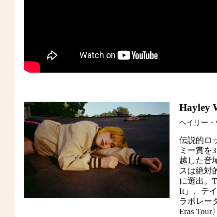
Hayley 
ヘイリー・
伝説的ロ
ミー賞を
越した音域
スは絶対
に選出。Tur
It」、テイ
ラボレー
Eras 